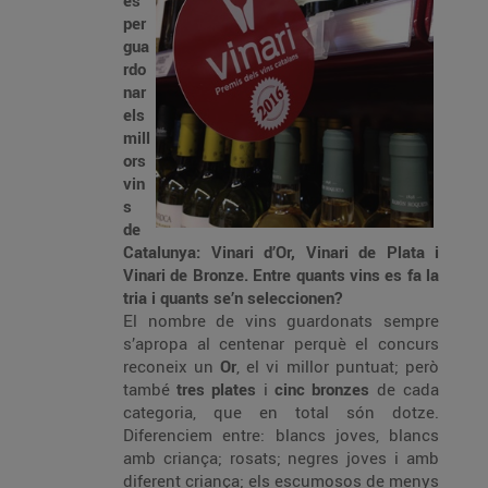
es
per
gua
rdo
nar
els
mill
ors
vin
s
de
Catalunya: Vinari d’Or, Vinari de Plata i
Vinari de Bronze. Entre quants vins es fa la
tria i quants se’n seleccionen?
El nombre de vins guardonats sempre
s’apropa al centenar perquè el concurs
reconeix un
Or
, el vi millor puntuat; però
també
tres plates
i
cinc bronzes
de cada
categoria, que en total són dotze.
Diferenciem entre: blancs joves, blancs
amb criança; rosats; negres joves i amb
diferent criança; els escumosos de menys