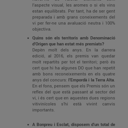
l’aspecte visual, les aromes o si els vins
estan equilibrats. Per tant, ha de ser gent
preparada i amb grans coneixements del
vi per fer-ne una avaluació neutra i 100%
objectiva.
Quins són els territoris amb Denominació
d’Origen que han estat més premiats?
Depèn molt dels anys. En la darrera
edició, al 2016, els premis van quedar
molt repartits per tot el territori; però és
cert que hi ha algunes DO que han repetit
amb bons reconeixements en els quatre
anys del concurs:
l’Empordà i la Terra Alta
.
En el fons, pensem que els Premis són un
reflex del que està passant al sector del
vi, i és cert que en aquestes dues regions
vitivinícoles s’hi està vivint canvis
importants.
A Bonpreu i Esclat, disposem d’un total de