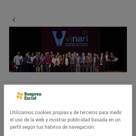
GASTRONOMÍA Y TRADICIONES
"El sector del vi és
estratègic, cohesiona el
Utilizamos cookies propias y de terceros para medir
territori i és sostenible"
el uso de la web y mostrar publicidad basada en un
perfil según tus hábitos de navegación.
09/febrero/2017