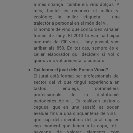
a més criança i també els vins dolços. A
més, també es reconeix el millor vi
ecològic; la millor etiqueta i una
trajectòria personal en el món del vi.
El nombre de vins que concursen varia en
funció de l’any. El 2013 hi van participar
poc més de 700 vins, i l’any passat, vam
arribar als 850. En tot cas, sempre és el
celler elaborador qui decideix si vol o
quins vins vol presentar a concurs.
Qui forma el jurat dels Premis Vinari?
El jurat està format per professionals del
sector del vi que tingui experiència en
tastos: enòlegs, sommeliers,
professionals de la distribució,
periodistes de vi... Es realitzen tastos a
cegues, que en una sessió es poden
avaluar fins a una cinquantena de vins, i
que cap dels membres del jurat sap en
cap moment què tenen a la copa, tot i
haver-ne de valorar elements com