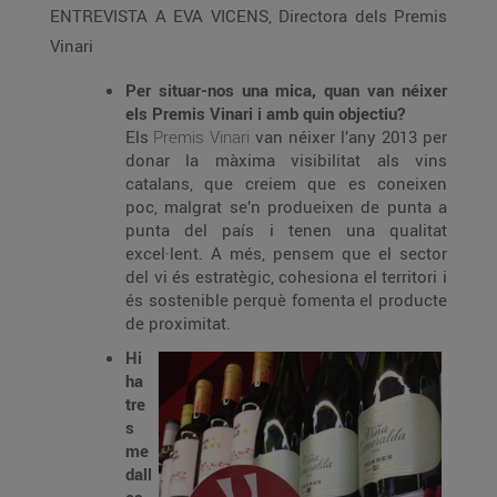
ENTREVISTA A EVA VICENS, Directora dels Premis
Vinari
Per situar-nos una mica, quan van néixer
els Premis Vinari i amb quin objectiu?
Els
Premis Vinari
van néixer l’any 2013 per
donar la màxima visibilitat als vins
catalans, que creiem que es coneixen
poc, malgrat se’n produeixen de punta a
punta del país i tenen una qualitat
excel·lent. A més, pensem que el sector
del vi és estratègic, cohesiona el territori i
és sostenible perquè fomenta el producte
de proximitat.
Hi
ha
tre
s
me
dall