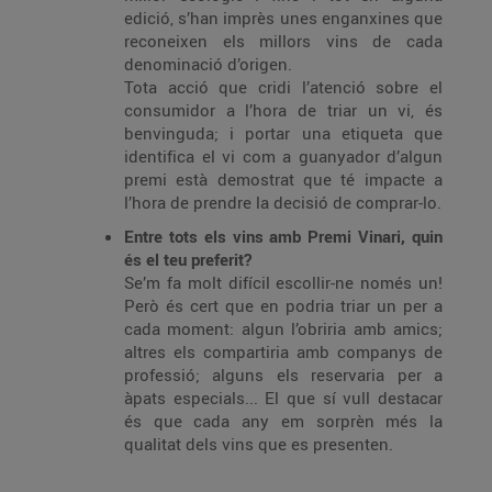
edició, s’han imprès unes enganxines que
reconeixen els millors vins de cada
denominació d’origen.
Tota acció que cridi l’atenció sobre el
consumidor a l’hora de triar un vi, és
benvinguda; i portar una etiqueta que
identifica el vi com a guanyador d’algun
premi està demostrat que té impacte a
l’hora de prendre la decisió de comprar-lo.
Entre tots els vins amb Premi Vinari, quin
és el teu preferit?
Se’m fa molt difícil escollir-ne només un!
Però és cert que en podria triar un per a
cada moment: algun l’obriria amb amics;
altres els compartiria amb companys de
professió; alguns els reservaria per a
àpats especials... El que sí vull destacar
és que cada any em sorprèn més la
qualitat dels vins que es presenten.