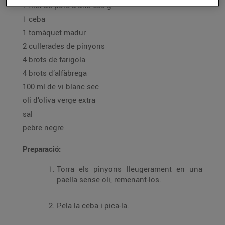
1 filet de porc d’uns 600 g
1 ceba
1 tomàquet madur
2 cullerades de pinyons
4 brots de farigola
4 brots d’alfàbrega
100 ml de vi blanc sec
oli d’oliva verge extra
sal
pebre negre
Preparació:
Torra els pinyons lleugerament en una
paella sense oli, remenant-los.
Pela la ceba i pica-la.