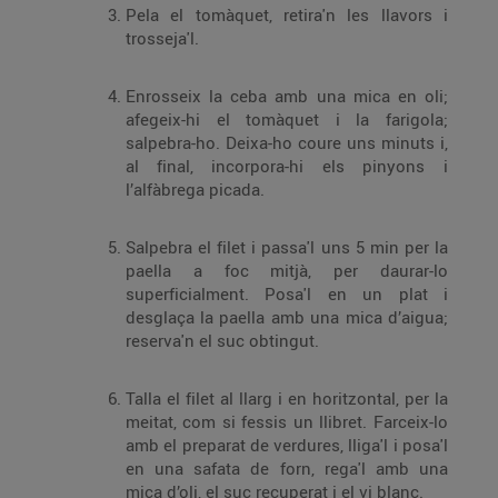
Pela el tomàquet, retira'n les llavors i
trosseja'l.
Enrosseix la ceba amb una mica en oli;
afegeix-hi el tomàquet i la farigola;
salpebra-ho. Deixa-ho coure uns minuts i,
al final, incorpora-hi els pinyons i
l’alfàbrega picada.
Salpebra el filet i passa'l uns 5 min per la
paella a foc mitjà, per daurar-lo
superficialment. Posa'l en un plat i
desglaça la paella amb una mica d’aigua;
reserva'n el suc obtingut.
Talla el filet al llarg i en horitzontal, per la
meitat, com si fessis un llibret. Farceix-lo
amb el preparat de verdures, lliga'l i posa'l
en una safata de forn, rega'l amb una
mica d’oli, el suc recuperat i el vi blanc.