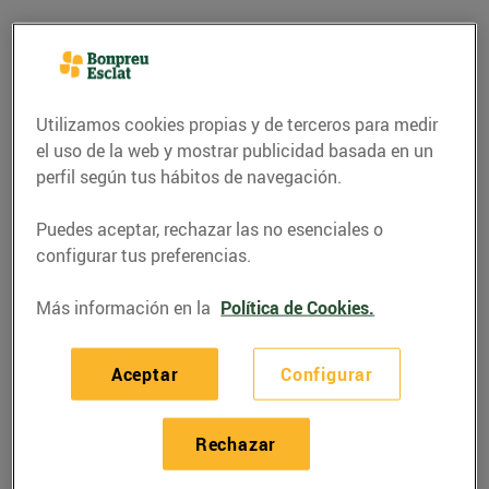
Utilizamos cookies propias y de terceros para medir
el uso de la web y mostrar publicidad basada en un
perfil según tus hábitos de navegación.
Puedes aceptar, rechazar las no esenciales o
configurar tus preferencias.
Más información en la
Política de Cookies.
RECETAS
Filet de porc farcit
Aceptar
Configurar
12/marzo/2021
Rechazar
Ingredients per a 2 persones: