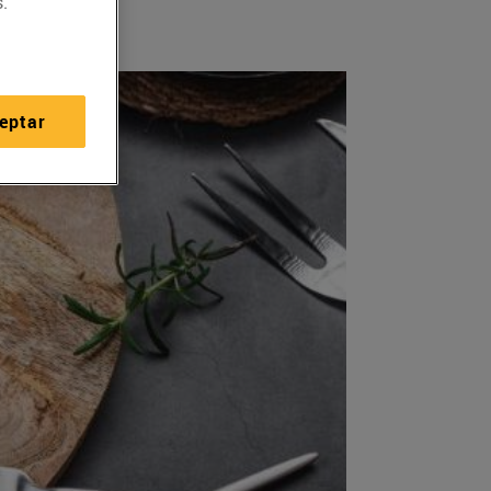
.
eptar