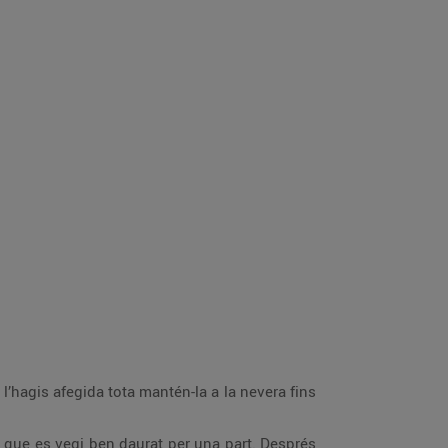
’hagis afegida tota mantén-la a la nevera fins
ns que es vegi ben daurat per una part. Després