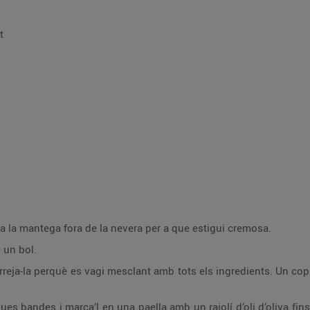
t
a la mantega fora de la nevera per a que estigui cremosa.
n un bol.
eja-la perquè es vagi mesclant amb tots els ingredients. Un cop l
 dues bandes i marca’l en una paella amb un rajolí d’oli d’oliva fi