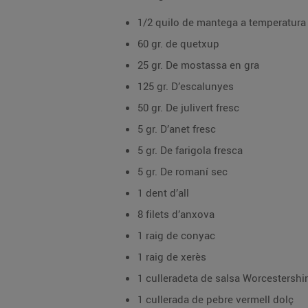
1/2 quilo de mantega a temperatur
60 gr. de quetxup
25 gr. De mostassa en gra
125 gr. D’escalunyes
50 gr. De julivert fresc
5 gr. D’anet fresc
5 gr. De farigola fresca
5 gr. De romaní sec
1 dent d’all
8 filets d’anxova
1 raig de conyac
1 raig de xerès
1 culleradeta de salsa Worcestershir
1 cullerada de pebre vermell dolç