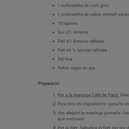
1 culleradeta de curri groc
1 culleradeta de pebre vermell pican
10 tàperes
Suc d’1 llimona
Pell d’1 llimona ratllada
Pell de ½ taronja ratllada
Sal fina
Pebre negre en gra
Preparació:
Per a la mantega Café de París:
Deix
Pica tots els ingredients i posa’ls e
Ves afegint la mantega pomada i barr
que endureixi.
Per al filet:
Salpebra el filet per les