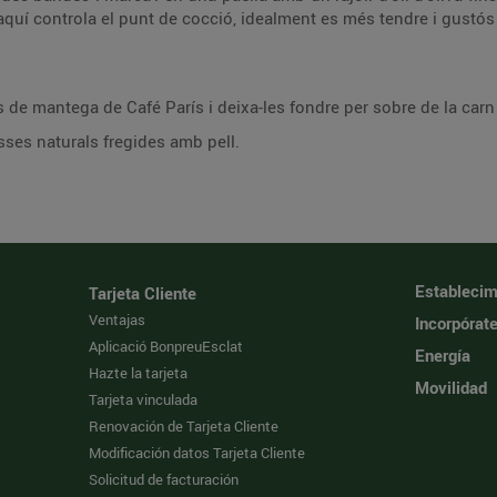
 d’aquí controla el punt de cocció, idealment es més tendre i gustós 
us de mantega de Café París i deixa-les fondre per sobre de la carn
sses naturals fregides amb pell.
Establecim
Tarjeta Cliente
Ventajas
Incorpórat
Aplicació BonpreuEsclat
Energía
Hazte la tarjeta
Movilidad
Tarjeta vinculada
Renovación de Tarjeta Cliente
Modificación datos Tarjeta Cliente
Solicitud de facturación