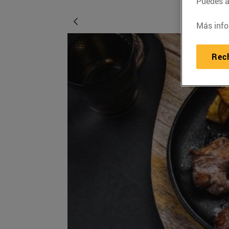
Puedes ac
Más info
Rec