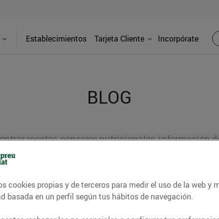
Establecimientos
Tarjeta Cliente
Incorpórate
BLOG
contrar recetas, consejos nutricionales, información 
e gastronomía de nuestro territorio y muchos otros t
os cookies propias y de terceros para medir el uso de la web y 
ad basada en un perfil según tus hábitos de navegación.
ITAT
CONSELLS I HÀBITS SALUDABLES
ENERGIA
GASTRONOMI