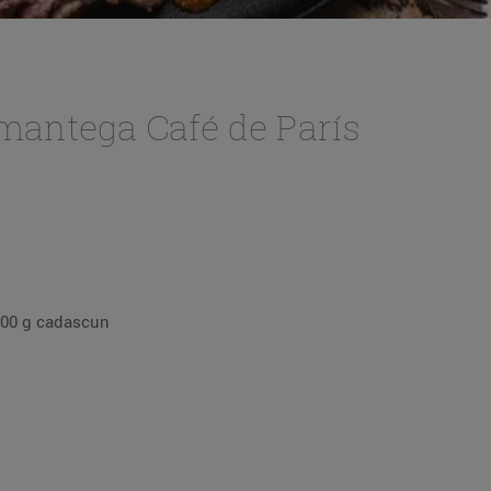
 mantega Café de París
 200 g cadascun