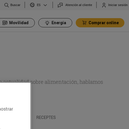
Buscar
Atención al cliente
Iniciar sesión
ES
Movilidad
Energía
Comprar online
de actualidad sobre alimentación, hablamos
emas.
mostrar
A I TRADICIONS
RECEPTES