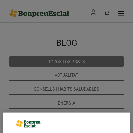
BLOG
TODOS LOS POSTS
ACTUALITAT
CONSELLS I HÀBITS SALUDABLES
ENERGIA
GASTRONOMIA I TRADICIONS
RECEPTES