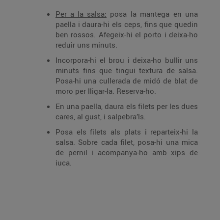
Per a la salsa:
posa la mantega en una
paella i daura-hi els ceps, fins que quedin
ben rossos. Afegeix-hi el porto i deixa-ho
reduir uns minuts.
Incorpora-hi el brou i deixa-ho bullir uns
minuts fins que tingui textura de salsa.
Posa-hi una cullerada de midó de blat de
moro per lligar-la. Reserva-ho.
En una paella, daura els filets per les dues
cares, al gust, i salpebra’ls.
Posa els filets als plats i reparteix-hi la
salsa. Sobre cada filet, posa-hi una mica
de pernil i acompanya-ho amb xips de
iuca.