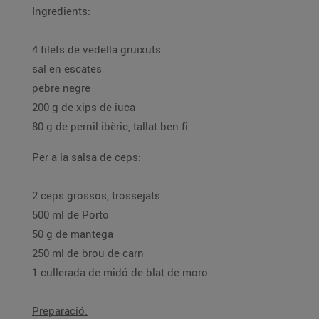
Ingredients
:
4 filets de vedella gruixuts
sal en escates
pebre negre
200 g de xips de iuca
80 g de pernil ibèric, tallat ben fi
Per a la salsa de ceps
:
2 ceps grossos, trossejats
500 ml de Porto
50 g de mantega
250 ml de brou de carn
1 cullerada de midó de blat de moro
Preparació: