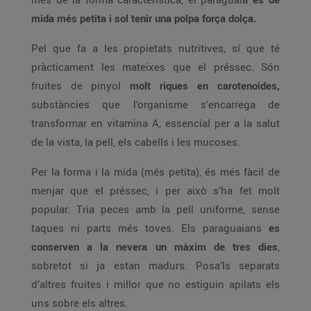
mida més petita i sol tenir una polpa força dolça.
Pel que fa a les propietats nutritives, sí que té
pràcticament les mateixes que el préssec. Són
fruites de pinyol
molt riques en carotenoides,
substàncies que l’organisme s’encarrega de
transformar en vitamina A, essencial per a la salut
de la vista, la pell, els cabells i les mucoses.
Per la forma i la mida (més petita), és més fàcil de
menjar que el préssec, i per això s’ha fet molt
popular. Tria peces amb la pell uniforme, sense
taques ni parts més toves. Els paraguaians
es
conserven a la nevera un màxim de tres dies
,
sobretot si ja estan madurs. Posa’ls separats
d’altres fruites i millor que no estiguin apilats els
uns sobre els altres.