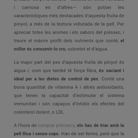
i carnosa en d’altres— són potser les
característiques més destacades d’aquesta fruita de
pinyol, a més de la textura vellutada de la pell. Per
apreciar totes les aromes i els sabors del préssec, i
treure el màxim profit dels nutrients que conté,
el
millor és consumir-lo cru
, sobretot el d’aigua.
La major part del pes d’aquesta fruita de pinyol és
aigua i, com que també té força fibra,
és saciant i
ideal per a les dietes de control de pes
. Conté una
bona quantitat de vitamina A i altres antioxidants,
que tenen la capacitat d’estimular el sistema
immunitari i són capaços d’inhibir els efectes del
colesterol dolent, o LDL.
A l’hora de
comprar préssecs
,
els has de triar amb la
pell llisa i sense cops
. Han de ser ferms, però que la