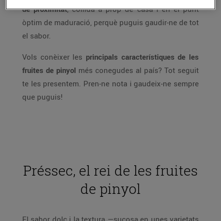
de proximitat
, collida a prop de casa i en el punt
òptim de maduració, perquè puguis gaudir-ne de tot
el sabor.
Vols conèixer les
principals característiques de les
fruites de pinyol
més conegudes al país? Tot seguit
te les presentem. Pren-ne nota i gaudeix-ne sempre
que puguis!
Préssec, el rei de les fruites
de pinyol
El sabor dolç i la textura —sucosa en unes varietats