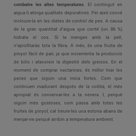
combatre les altes temperatures
. El contingut en
aigua li atorga qualitats depuratives. Per això convé
incloure-la en les dietes de control de pes. A causa
de la gran quantitat d’aigua que conté (un 86 %)
hidrata el cos. Si la menges amb la pell,
n’aprofitaràs tota la fibra. A més, és una fruita de
pinyol fàcil de pair, ja que incrementa la producció
de bilis i afavoreix la digestió dels greixos. En el
moment de comprar nectarines, és millor triar les
peces que siguin una mica fortes. Com que
continuen madurant després de la collita, el més
apropiat és conservar-les a la nevera. I, perquè
siguin més gustoses, com passa amb totes les
fruites de pinyol, cal treure-les una estona abans de
menjar-ne perquè arribin a temperatura ambient.