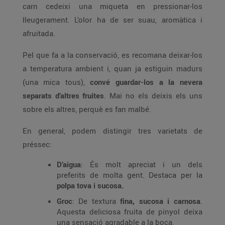
carn cedeixi una miqueta en pressionar-los
lleugerament. L’olor ha de ser suau, aromàtica i
afruitada.
Pel que fa a la conservació, es recomana deixar-los
a temperatura ambient i, quan ja estiguin madurs
(una mica tous),
convé guardar-los a la nevera
separats d’altres fruites
. Mai no els deixis els uns
sobre els altres, perquè es fan malbé.
En general, podem distingir tres varietats de
préssec:
D’aigua
: És molt apreciat i un dels
preferits de molta gent. Destaca per la
polpa tova i sucosa.
Groc
: De textura
fina, sucosa i carnosa
.
Aquesta deliciosa fruita de pinyol deixa
una sensació agradable a la boca.