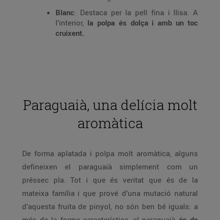
Blanc
: Destaca per la pell fina i llisa. A
l’interior,
la polpa és dolça i amb un toc
cruixent.
Paraguaià, una delícia molt
aromàtica
De forma aplatada i polpa molt aromàtica, alguns
defineixen el paraguaià simplement com un
préssec pla. Tot i que és veritat que és de la
mateixa família i que prové d’una mutació natural
d’aquesta fruita de pinyol, no són ben bé iguals: a
més de la forma característica, el paraguaià
és de