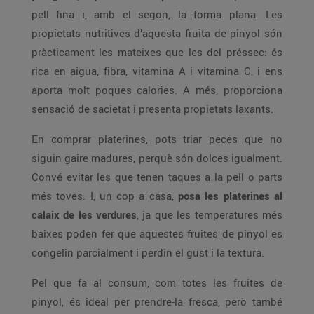
pell fina i, amb el segon, la forma plana. Les
propietats nutritives d’aquesta fruita de pinyol són
pràcticament les mateixes que les del préssec: és
rica en aigua, fibra, vitamina A i vitamina C, i ens
aporta molt poques calories. A més, proporciona
sensació de sacietat i presenta propietats laxants.
En comprar platerines, pots triar peces que no
siguin gaire madures, perquè són dolces igualment.
Convé evitar les que tenen taques a la pell o parts
més toves. I, un cop a casa,
posa les platerines al
calaix de les verdures
, ja que les temperatures més
baixes poden fer que aquestes fruites de pinyol es
congelin parcialment i perdin el gust i la textura.
Pel que fa al consum, com totes les fruites de
pinyol, és ideal per prendre-la fresca, però també