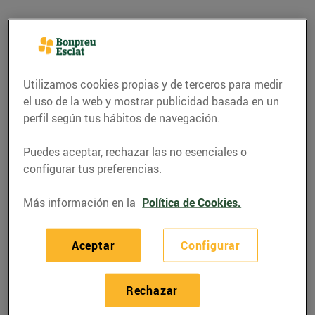
Fruita de pinyol:
hidratant i plena de
sabor
Utilizamos cookies propias y de terceros para medir
el uso de la web y mostrar publicidad basada en un
perfil según tus hábitos de navegación.
Els préssecs, els paraguaians, les nectarines, les
Puedes aceptar, rechazar las no esenciales o
platerines… són alguns dels representants més
configurar tus preferencias.
destacats de la gran família de les fruites de pinyol.
Más información en la
Política de Cookies.
Es tracta de fruites que
presenten una única llavor,
envoltada d’una estructura protectora
. A més de tenir
un gust deliciós, ens aporten un munt de propietats
Aceptar
Configurar
beneficioses per a la salut.
Rechazar
A les fruiteries de Bonpreu i Esclat i al nostre
supermercat Esclat Online
hi
trobaràs fruita de pinyol