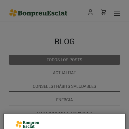
BLOG
TODOS LOS POSTS
ACTUALITAT
CONSELLS I HÀBITS SALUDABLES
ENERGIA
GASTRONOMIA I TRADICIONS
RECEPTES