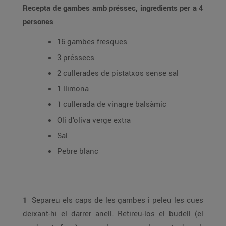
Recepta de gambes amb préssec, ingredients per a 4
persones
16 gambes fresques
3 préssecs
2 cullerades de pistatxos sense sal
1 llimona
1 cullerada de vinagre balsàmic
Oli d’oliva verge extra
Sal
Pebre blanc
1
Separeu els caps de les gambes i peleu les cues
deixant-hi el darrer anell. Retireu-los el budell (el