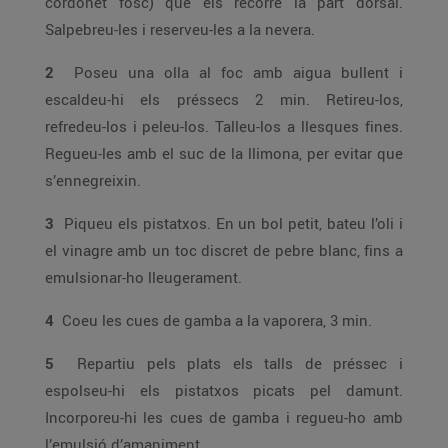
cordonet fosc) que els recorre la part dorsal.
Salpebreu-les i reserveu-les a la nevera.
2
Poseu una olla al foc amb aigua bullent i
escaldeu-hi els préssecs 2 min. Retireu-los,
refredeu-los i peleu-los. Talleu-los a llesques fines.
Regueu-les amb el suc de la llimona, per evitar que
s’ennegreixin.
3
Piqueu els pistatxos. En un bol petit, bateu l’oli i
el vinagre amb un toc discret de pebre blanc, fins a
emulsionar-ho lleugerament.
4
Coeu les cues de gamba a la vaporera, 3 min.
5
Repartiu pels plats els talls de préssec i
espolseu-hi els pistatxos picats pel damunt.
Incorporeu-hi les cues de gamba i regueu-ho amb
l’emulsió d’amaniment.