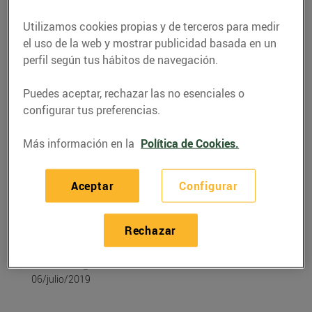
Utilizamos cookies propias y de terceros para medir
el uso de la web y mostrar publicidad basada en un
perfil según tus hábitos de navegación.
Puedes aceptar, rechazar las no esenciales o
configurar tus preferencias.
Más información en la
Política de Cookies.
Aceptar
Configurar
RECETAS
Recepta de gambes
Rechazar
amb préssec
06/julio/2019