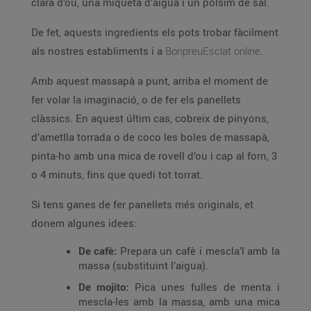
clara d’ou, una miqueta d’aigua i un polsim de sal.
De fet, aquests ingredients els pots trobar fàcilment
als nostres establiments i a
BonpreuEsclat online
.
Amb aquest massapà a punt, arriba el moment de
fer volar la imaginació, o de fer els panellets
clàssics. En aquest últim cas, cobreix de pinyons,
d’ametlla torrada o de coco les boles de massapà,
pinta-ho amb una mica de rovell d’ou i cap al forn, 3
o 4 minuts, fins que quedi tot torrat.
Si tens ganes de fer panellets més originals, et
donem algunes idees:
De cafè:
Prepara un cafè i mescla’l amb la
massa (substituint l’aigua).
De mojito:
Pica unes fulles de menta i
mescla-les amb la massa, amb una mica