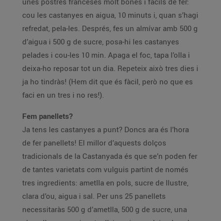
unes postres franceses molt bones i fàcils de fer:
cou les castanyes en aigua, 10 minuts i, quan s’hagi
refredat, pela-les. Després, fes un almívar amb 500 g
d’aigua i 500 g de sucre, posa-hi les castanyes
pelades i cou-les 10 min. Apaga el foc, tapa l’olla i
deixa-ho reposar tot un dia. Repeteix això tres dies i
ja ho tindràs! (Hem dit que és fàcil, però no que es
faci en un tres i no res!).
Fem panellets?
Ja tens les castanyes a punt? Doncs ara és l’hora
de fer panellets! El millor d’aquests dolços
tradicionals de la Castanyada és que se’n poden fer
de tantes varietats com vulguis partint de només
tres ingredients: ametlla en pols, sucre de llustre,
clara d’ou, aigua i sal. Per uns 25 panellets
necessitaràs 500 g d’ametlla, 500 g de sucre, una