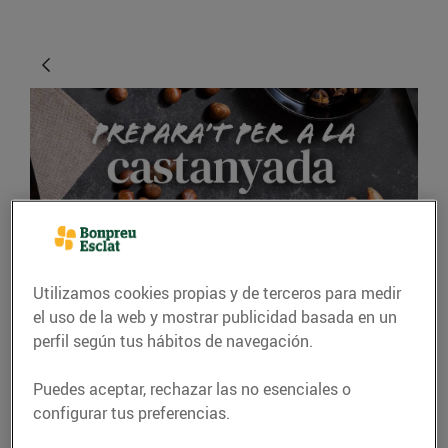
GASTRONOMÍA Y TRADICIONES
Utilizamos cookies propias y de terceros para medir
el uso de la web y mostrar publicidad basada en un
Idees per celebrar la
perfil según tus hábitos de navegación.
Castanyada a casa
Puedes aceptar, rechazar las no esenciales o
13/octubre/2023
configurar tus preferencias.