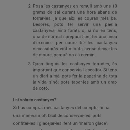
Posa les castanyes en remull amb uns 10
grams de sal durant una hora abans de
torrar-les, ja que així es couran més bé.
Després, pots fer servir una paella
castanyera, amb forats o, si no en tens,
una de normal i prepara’t per fer una mica
d’exercici: per coure bé les castanyes
necessitaràs vint minuts sense deixar-les
de moure, perquè no es cremin.
Quan tinguis les castanyes torrades, és
important que conservin l’escalfor. Si tens
un diari a mà, pots fer la paperina de tota
la vida, sinó: pots tapar-les amb un drap
de cotó.
I si sobren castanyes?
Si has comprat més castanyes del compte, hi ha
una manera molt fàcil de conservar-les: pots
confitar-les i glacejar-les, fent un ‘marron glacé’,