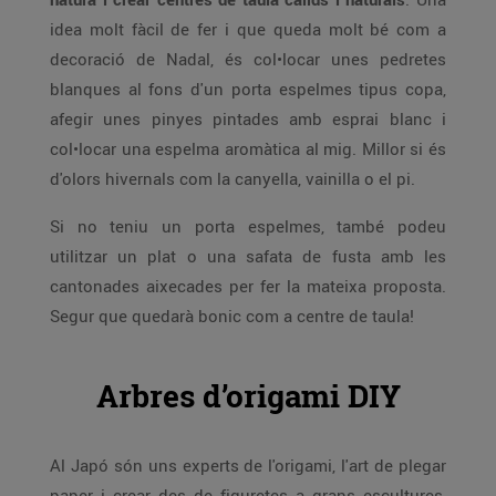
idea molt fàcil de fer i que queda molt bé com a
decoració de Nadal, és col•locar unes pedretes
blanques al fons d'un porta espelmes tipus copa,
afegir unes pinyes pintades amb esprai blanc i
col•locar una espelma aromàtica al mig. Millor si és
d'olors hivernals com la canyella, vainilla o el pi.
Si no teniu un porta espelmes, també podeu
utilitzar un plat o una safata de fusta amb les
cantonades aixecades per fer la mateixa proposta.
Segur que quedarà bonic com a centre de taula!
Arbres d’origami DIY
Al Japó són uns experts de l'origami, l'art de plegar
paper i crear des de figuretes a grans escultures,