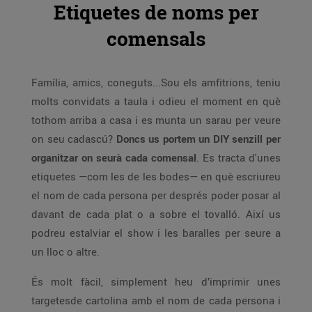
Etiquetes de noms per
comensals
Família, amics, coneguts...Sou els amfitrions, teniu
molts convidats a taula i odieu el moment en què
tothom arriba a casa i es munta un sarau per veure
on seu cadascú?
Doncs us portem un DIY senzill per
organitzar on seurà cada comensal
. Es tracta d'unes
etiquetes —com les de les bodes— en què escriureu
el nom de cada persona per després poder posar al
davant de cada plat o a sobre el tovalló. Així us
podreu estalviar el show i les baralles per seure a
un lloc o altre.
És molt fàcil, simplement heu d’imprimir unes
targetesde cartolina amb el nom de cada persona i