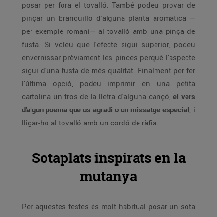
posar per fora el tovalló. També podeu provar de
pinçar un branquilló d'alguna planta aromàtica —
per exemple romaní— al tovalló amb una pinça de
fusta. Si voleu que l'efecte sigui superior, podeu
envernissar prèviament les pinces perquè l'aspecte
sigui d'una fusta de més qualitat. Finalment per fer
l'última opció, podeu imprimir en una petita
cartolina un tros de la lletra d'alguna cançó,
el vers
d'algun poema que us agradi o un missatge especial
, i
lligar-ho al tovalló amb un cordó de ràfia.
Sotaplats inspirats en la
mutanya
Per aquestes festes és molt habitual posar un sota