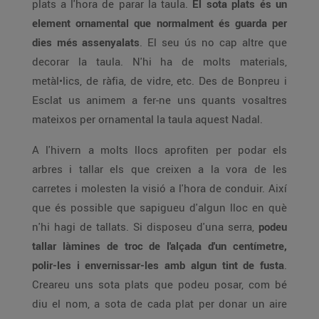
plats a l'hora de parar la taula.
El sota plats és un
element ornamental que normalment és guarda per
dies més assenyalats
. El seu ús no cap altre que
decorar la taula. N'hi ha de molts materials,
metàl•lics, de ràfia, de vidre, etc. Des de Bonpreu i
Esclat us animem a fer-ne uns quants vosaltres
mateixos per ornamental la taula aquest Nadal.
A l'hivern a molts llocs aprofiten per podar els
arbres i tallar els que creixen a la vora de les
carretes i molesten la visió a l'hora de conduir. Així
que és possible que sapigueu d'algun lloc en què
n'hi hagi de tallats. Si disposeu d'una serra,
podeu
tallar làmines de troc de l'alçada d'un centímetre,
polir-les i envernissar-les amb algun tint de fusta
.
Creareu uns sota plats que podeu posar, com bé
diu el nom, a sota de cada plat per donar un aire