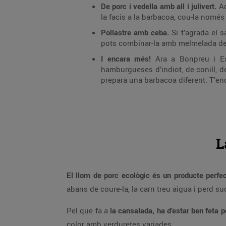
De porc i vedella amb all i julivert.
Aq
la facis a la barbacoa, cou-la nomé
Pollastre amb ceba.
Si t’agrada el 
pots combinar-la amb melmelada de 
I encara més!
Ara a Bonpreu i Esc
hamburgueses d’indiot, de conill, de
prepara una barbacoa diferent. T’en
L
El llom de porc ecològic és un producte perfect
abans de coure-la, la carn treu aigua i perd s
Pel que fa a
la cansalada, ha d’estar ben feta 
color amb verduretes variades.