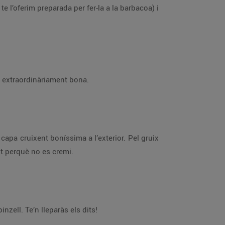
e l’oferim preparada per fer-la a la barbacoa) i
ta extraordinàriament bona.
apa cruixent boníssima a l’exterior. Pel gruix
nt perquè no es cremi.
nzell. Te’n lleparàs els dits!