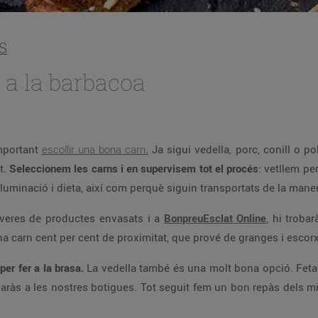
S
r a la barbacoa
important
escollir una bona carn
.
Ja sigui vedella, porc, conill o p
t.
Seleccionem les carns i en supervisem tot el procés
: vetllem pe
·luminació i dieta, així com perquè siguin transportats de la man
neveres de productes envasats i a
BonpreuEsclat Online
, hi troba
una carn cent per cent de proximitat, que prové de granges i esco
 per fer a la brasa.
La vedella també és una molt bona opció. Feta 
aràs a les nostres botigues. Tot seguit fem un bon repàs dels mill