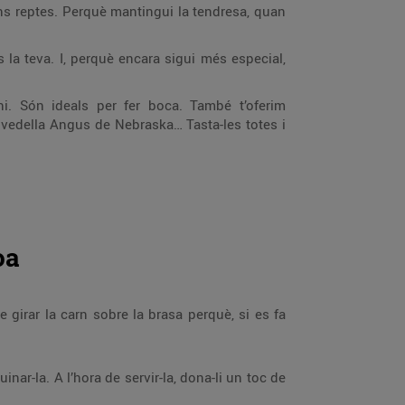
s reptes. Perquè mantingui la tendresa, quan
la teva. I, perquè encara sigui més especial,
. Són ideals per fer boca. També t’oferim
de vedella Angus de Nebraska… Tasta-les totes i
oa
girar la carn sobre la brasa perquè, si es fa
nar-la. A l’hora de servir-la, dona-li un toc de