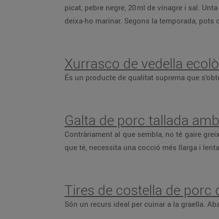
picat, pebre negre, 20 ml de vinagre i sal. Unt
deixa-ho marinar. Segons la temporada, pots 
Xurrasco de vedella ecol
És un producte de qualitat suprema que s’obté 
Galta de porc tallada am
Contràriament al que sembla, no té gaire grei
que té, necessita una cocció més llarga i lenta
Tires de costella de porc d
Són un recurs ideal per cuinar a la graella. Ab