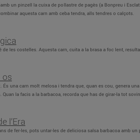
a amb un pinzell la cuixa de pollastre de pagès (a Bonpreu i Esclat t
combinar aquesta carn amb ceba tendra, alls tendres o calçots.
ògica
de les costelles. Aquesta carn, cuita a la brasa a foc lent, resul
b os
x. És una carn molt melosa i tendra que, quan es cou, genera una c
. Quan la facis a la barbacoa, recorda que has de girar-la tot sovi
e l’Era
ans de fer-les, pots untar-les de deliciosa salsa barbacoa amb un pi