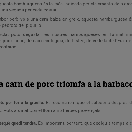
uesta hamburguesa és la més indicada per als amants dels gran
s una vegada per cada costat.
sabor però vols una carn baixa en greix, aquesta hamburguesa és 
pebrots del piquillo.
lat pots degustar les nostres hamburgueses en format mini
 porc ibèric, de carn ecològica, de bistec, de vedella de l’Era, 
cantaran!
a carn de porc triomfa a la barbac
e per fer a la graella.
Et recomanem que el salpebris després de 
uc. Pots aromatitzar el llom amb herbes provençals.
perquè quedi tendra.
És important, per tant, que dediquis temps a cui