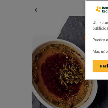
Utilizam
publicid
Puedes ac
Más info
Rec