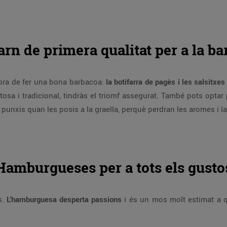
arn de primera qualitat per a la b
hora de fer una bona barbacoa:
la botifarra de pagès i les salsitxes
tosa i tradicional, tindràs el triomf assegurat. També pots optar 
 punxis quan les posis a la graella, perquè perdran les aromes i l
Hamburgueses per a tots els gusto
s.
L’hamburguesa desperta passions
i és un mos molt estimat a q