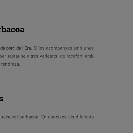
arbacoa
 de porc de l’Era
. Si les acompanyes amb unes
per tastar-ne altres varietats: de rocafort, amb
a tendresa.
s
ualsevol barbacoa. En coneixes els diferents