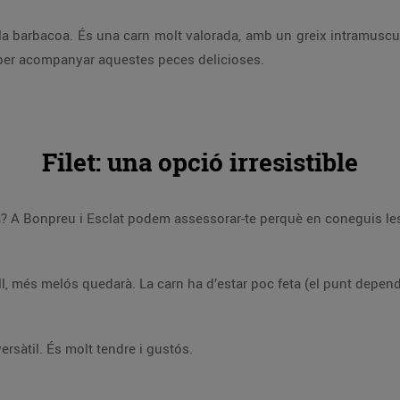
la barbacoa. És una carn molt valorada, amb un greix intramuscula
er acompanyar aquestes peces delicioses.
Filet: una opció irresistible
oa? A Bonpreu i Esclat podem assessorar-te perquè en coneguis les
ll, més melós quedarà. La carn ha d’estar poc feta (el punt depen
ersàtil. És molt tendre i gustós.