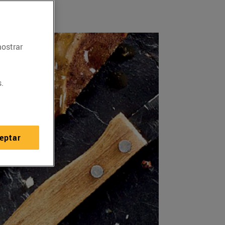
mostrar
.
eptar