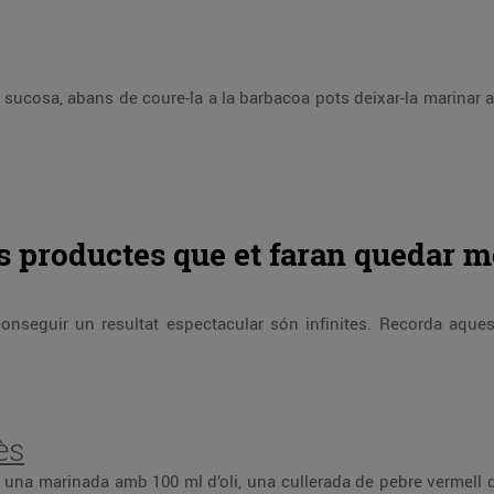
sucosa, abans de coure-la a la barbacoa pots deixar-la marinar 
s productes que et faran quedar m
 aconseguir un resultat espectacular són infinites. Recorda aqu
ès
 una marinada amb 100 ml d’oli, una cullerada de pebre vermell de