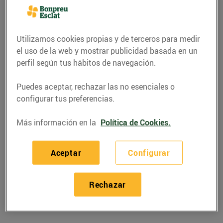
Utilizamos cookies propias y de terceros para medir
el uso de la web y mostrar publicidad basada en un
perfil según tus hábitos de navegación.
Puedes aceptar, rechazar las no esenciales o
configurar tus preferencias.
Más información en la
Política de Cookies.
GASTRONOMÍA Y TRADICIONES
Aceptar
Configurar
La nit més curta i
màgica de l’any
Rechazar
20/junio/2016