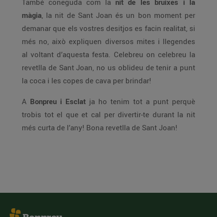
També coneguda com la
nit de les bruixes i la
màgia
, la nit de Sant Joan és un bon moment per
demanar que els vostres desitjos es facin realitat, si
més no, això expliquen diversos mites i llegendes
al voltant d’aquesta festa. Celebreu on celebreu la
revetlla de Sant Joan, no us oblideu de tenir a punt
la coca i les copes de cava per brindar!
A
Bonpreu i Esclat
ja ho tenim tot a punt perquè
trobis tot el que et cal per divertir-te durant la nit
més curta de l’any! Bona revetlla de Sant Joan!