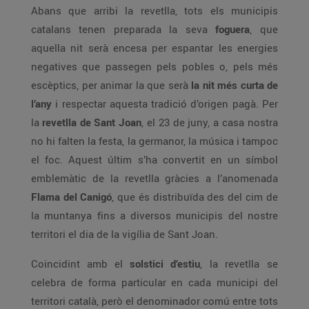
Abans que arribi la revetlla, tots els municipis
catalans tenen preparada la seva
foguera
, que
aquella nit serà encesa per espantar les energies
negatives que passegen pels pobles o, pels més
escèptics, per animar la que serà
la nit més curta de
l’any
i respectar aquesta tradició d’origen pagà. Per
la
revetlla de Sant Joan
, el 23 de juny, a casa nostra
no hi falten la festa, la germanor, la música i tampoc
el foc. Aquest últim s’ha convertit en un símbol
emblemàtic de la revetlla gràcies a l’anomenada
Flama del Canigó
, que és distribuïda des del cim de
la muntanya fins a diversos municipis del nostre
territori el dia de la vigília de Sant Joan.
Coincidint amb el
solstici d’estiu
, la revetlla se
celebra de forma particular en cada municipi del
territori català, però el denominador comú entre tots