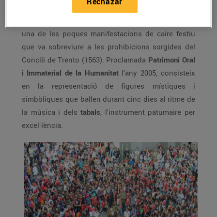
Rechazar
Amb el seu origen en les processons de Corpus
Christi de fa més de 800 anys, la
Patum de Berga
és
una de les poques manifestacions de caire festiu
que va sobreviure a les prohibicions sorgides del
Concili de Trento (1563). Proclamada
Patrimoni Oral
i Immaterial de la Humanitat
l’any 2005, consisteix
en la representació de figures místiques i
simbòliques que ballen durant cinc dies al ritme de
la música i dels
tabals
, l’instrument patumaire per
excel·lència.