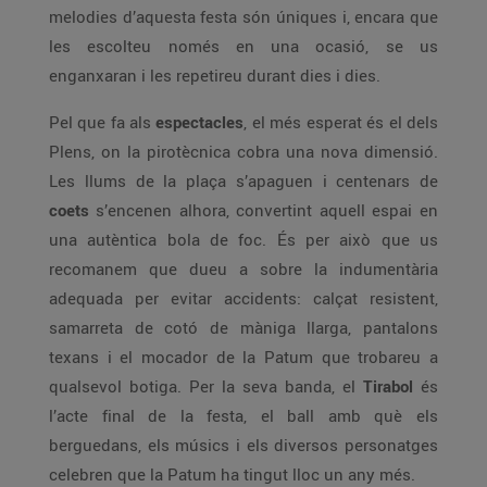
melodies d’aquesta festa són úniques i, encara que
les escolteu només en una ocasió, se us
enganxaran i les repetireu durant dies i dies.
Pel que fa als
espectacles
, el més esperat és el dels
Plens, on la pirotècnica cobra una nova dimensió.
Les llums de la plaça s’apaguen i centenars de
coets
s’encenen alhora, convertint aquell espai en
una autèntica bola de foc. És per això que us
recomanem que dueu a sobre la indumentària
adequada per evitar accidents: calçat resistent,
samarreta de cotó de màniga llarga, pantalons
texans i el mocador de la Patum que trobareu a
qualsevol botiga. Per la seva banda, el
Tirabol
és
l’acte final de la festa, el ball amb què els
berguedans, els músics i els diversos personatges
celebren que la Patum ha tingut lloc un any més.