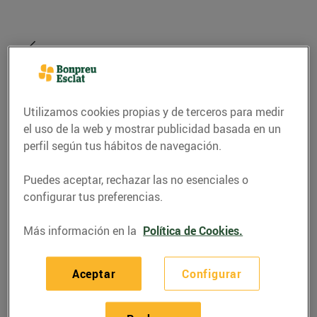
Utilizamos cookies propias y de terceros para medir
el uso de la web y mostrar publicidad basada en un
perfil según tus hábitos de navegación.
Puedes aceptar, rechazar las no esenciales o
configurar tus preferencias.
GASTRONOMÍA Y TRADICIONES
Más información en la
Política de Cookies.
La Patum de Berga, una
festa inigualable
Aceptar
Configurar
25/mayo/2016