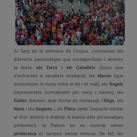
Al llarg de la setmana de Corpus, coneixereu els
diferents personatges que protagonitzen i animen
la festa:
els Turcs i els Cavallets
(turcs que
s’enfronten a cavallers cristians), les
Maces
(que
simbolitzen la lluita entre el bé i el mal), els
Àngels
(representats normalment per nens i nenes), les
Guites
(bèsties amb forma de mulassa), l’
Àliga
, els
Nans
i els
Gegants
, i els
Plens
(amb l’aspecte similar
al d’un dimoni o diable). A banda dels personatges
pintorescs, la Patum no es concep sense
pirotècnica
ni tampoc sense música. De fet, les