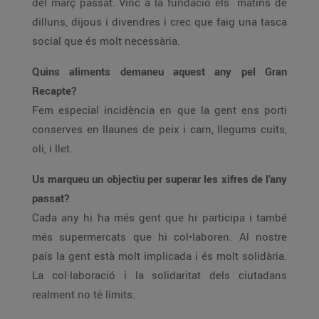
del març passat. Vinc a la fundació els matins de
dilluns, dijous i divendres i crec que faig una tasca
social que és molt necessària.
Quins aliments demaneu aquest any pel Gran
Recapte?
Fem especial incidència en que la gent ens porti
conserves en llaunes de peix i carn, llegums cuits,
oli, i llet.
Us marqueu un objectiu per superar les xifres de l’any
passat?
Cada any hi ha més gent que hi participa i també
més supermercats que hi col•laboren. Al nostre
país la gent està molt implicada i és molt solidària.
La col·laboració i la solidaritat dels ciutadans
realment no té límits.