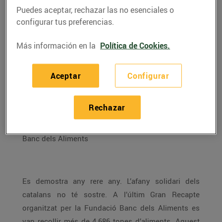
Puedes aceptar, rechazar las no esenciales o
configurar tus preferencias.
Más información en la
Política de Cookies.
Aceptar
Configurar
Rechazar
ENTREVISTA A CARME MARTÍNEZ, voluntària del
Banc dels Aliments
Es demostra any rere any. L’afany solidari dels
catalans no té sostre. A l’últim Gran Recapte
organitzat per la Fundació Banc dels Aliments es
van recollir més de 4.686 tones d’aliments. Aquest