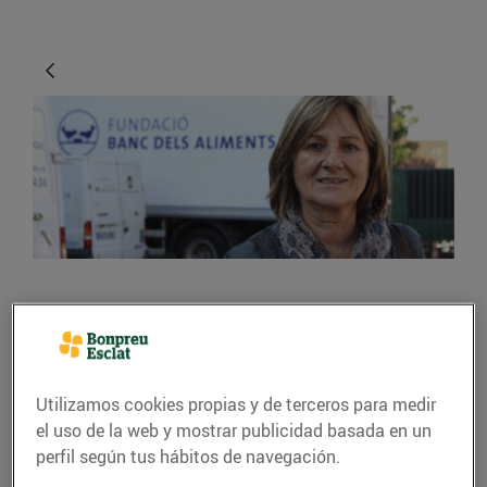
ACTUALIDAD
La solidaritat dels
ciutadans no té límits
Utilizamos cookies propias y de terceros para medir
el uso de la web y mostrar publicidad basada en un
10/noviembre/2015
perfil según tus hábitos de navegación.