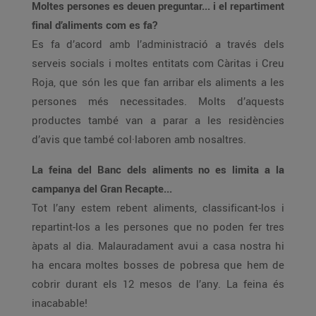
Moltes persones es deuen preguntar... i el repartiment
final d’aliments com es fa?
Es fa d’acord amb l’administració a través dels
serveis socials i moltes entitats com Càritas i Creu
Roja, que són les que fan arribar els aliments a les
persones més necessitades. Molts d’aquests
productes també van a parar a les residències
d’avis que també col·laboren amb nosaltres.
La feina del Banc dels aliments no es limita a la
campanya del Gran Recapte...
Tot l’any estem rebent aliments, classificant-los i
repartint-los a les persones que no poden fer tres
àpats al dia. Malauradament avui a casa nostra hi
ha encara moltes bosses de pobresa que hem de
cobrir durant els 12 mesos de l’any. La feina és
inacabable!