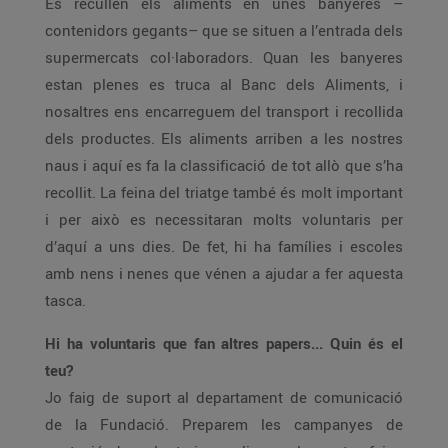
Es recullen els aliments en unes banyeres –
contenidors gegants– que se situen a l’entrada dels
supermercats col·laboradors. Quan les banyeres
estan plenes es truca al Banc dels Aliments, i
nosaltres ens encarreguem del transport i recollida
dels productes. Els aliments arriben a les nostres
naus i aquí es fa la classificació de tot allò que s’ha
recollit. La feina del triatge també és molt important
i per això es necessitaran molts voluntaris per
d’aquí a uns dies. De fet, hi ha famílies i escoles
amb nens i nenes que vénen a ajudar a fer aquesta
tasca.
Hi ha voluntaris que fan altres papers... Quin és el
teu?
Jo faig de suport al departament de comunicació
de la Fundació. Preparem les campanyes de