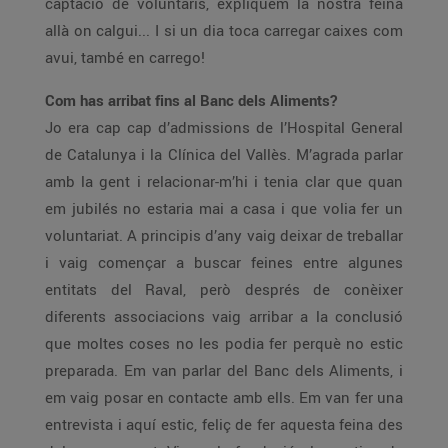
captació de voluntaris, expliquem la nostra feina
allà on calgui... I si un dia toca carregar caixes com
avui, també en carrego!
Com has arribat fins al Banc dels Aliments?
Jo era cap cap d’admissions de l’Hospital General
de Catalunya i la Clínica del Vallès. M’agrada parlar
amb la gent i relacionar-m’hi i tenia clar que quan
em jubilés no estaria mai a casa i que volia fer un
voluntariat. A principis d’any vaig deixar de treballar
i vaig començar a buscar feines entre algunes
entitats del Raval, però després de conèixer
diferents associacions vaig arribar a la conclusió
que moltes coses no les podia fer perquè no estic
preparada. Em van parlar del Banc dels Aliments, i
em vaig posar en contacte amb ells. Em van fer una
entrevista i aquí estic, feliç de fer aquesta feina des