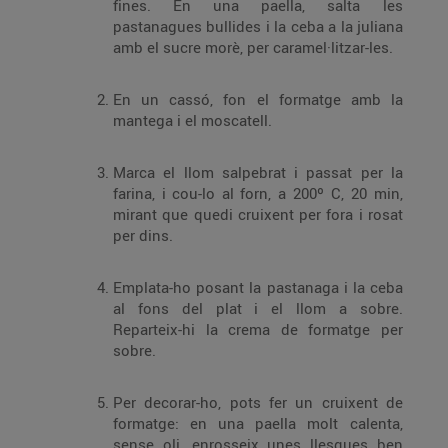
fines. En una paella, salta les
pastanagues bullides i la ceba a la juliana
amb el sucre morè, per caramel·litzar-les.
En un cassó, fon el formatge amb la
mantega i el moscatell.
Marca el llom salpebrat i passat per la
farina, i cou-lo al forn, a 200º C, 20 min,
mirant que quedi cruixent per fora i rosat
per dins.
Emplata-ho posant la pastanaga i la ceba
al fons del plat i el llom a sobre.
Reparteix-hi la crema de formatge per
sobre.
Per decorar-ho, pots fer un cruixent de
formatge: en una paella molt calenta,
sense oli, enrosseix unes llesques ben