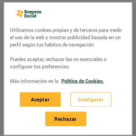
Utilizamos cookies propias y de terceros para medir
el uso de la web y mostrar publicidad basada en un
perfil según tus hábitos de navegación.
Puedes aceptar, rechazar las no esenciales o
configurar tus preferencias.
Más información en la
Política de Cookies.
RECETAS
Llom de porc ibèric
Aceptar
Configurar
amb cremós de
formatge de cabra i
Rechazar
ceba caramel·litzada