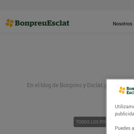
Nosotros
En el blog de Bonpreu y Esclat, puedes en
sobr
Utilizam
publicid
TODOS LOS POSTS
ACTUAL
Puedes ac