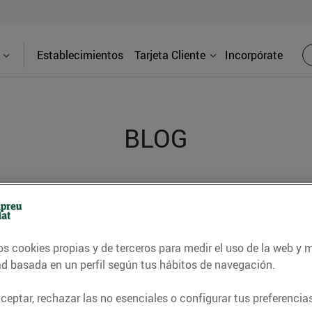
Establecimientos
Tarjeta Cliente
Incorpórate
BLOG
contrar recetas, consejos nutricionales, información 
e gastronomía de nuestro territorio y muchos otros t
os cookies propias y de terceros para medir el uso de la web y 
ad basada en un perfil según tus hábitos de navegación.
ITAT
CONSELLS I HÀBITS SALUDABLES
ENERGIA
GASTRONOMI
eptar, rechazar las no esenciales o configurar tus preferencias