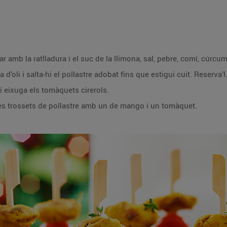
Trosseja el pollastre i posa’l a marinar amb la ratlladura i el suc de la llimona, sa
Escalfa una paella amb una cullerada d’oli i salta-hi el pollastre adobat fins que estigui cuit. Reserva’l
 i eixuga els tomàquets cirerols.
Munta cada broqueta alternant-hi tres trossets de pollastre amb un de mango i un tomàquet.