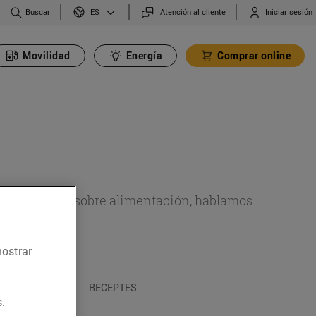
Buscar
Atención al cliente
Iniciar sesión
ES
Movilidad
Energía
Comprar online
de actualidad sobre alimentación, hablamos
emas.
mostrar
A I TRADICIONS
RECEPTES
.