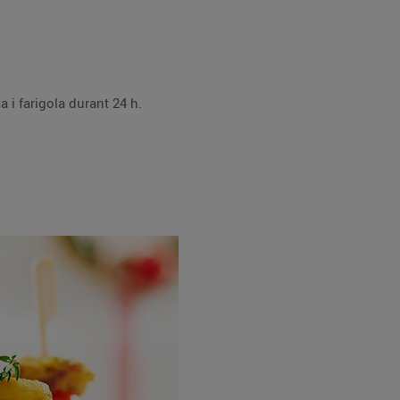
l, pebre, comí, cúrcuma i farigola durant 24 h.
.