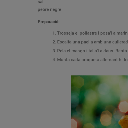
sal
pebre negre
Preparació:
Pela el mango i talla’l a daus. Renta