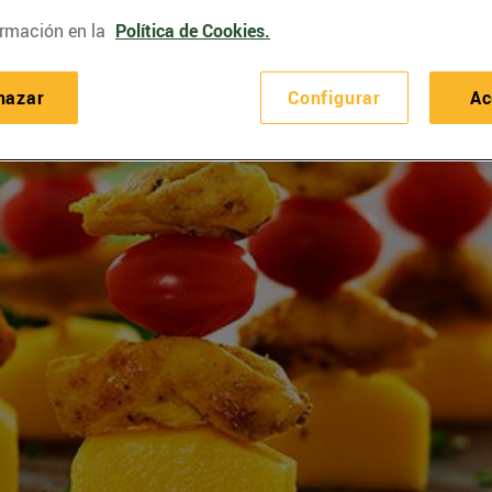
rmación en la
Política de Cookies.
hazar
Configurar
Ac