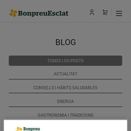
BLOG
TODOS LOS POSTS
ACTUALITAT
CONSELLS I HÀBITS SALUDABLES
ENERGIA
GASTRONOMIA I TRADICIONS
RECEPTES