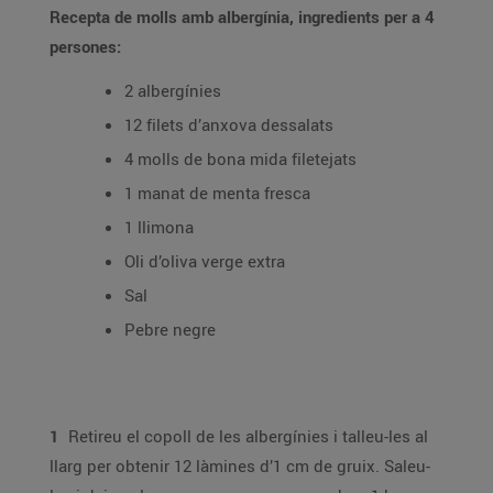
Recepta de molls amb albergínia, ingredients per a 4
persones:
2 albergínies
12 filets d’anxova dessalats
4 molls de bona mida filetejats
1 manat de menta fresca
1 llimona
Oli d’oliva verge extra
Sal
Pebre negre
1
Retireu el copoll de les albergínies i talleu-les al
llarg per obtenir 12 làmines d’1 cm de gruix. Saleu-