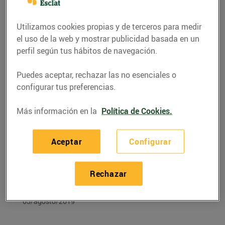
Utilizamos cookies propias y de terceros para medir
el uso de la web y mostrar publicidad basada en un
perfil según tus hábitos de navegación.
Puedes aceptar, rechazar las no esenciales o
configurar tus preferencias.
Más información en la
Política de Cookies.
Aceptar
Configurar
RECETAS
Recepta de molls amb
Rechazar
albergínia
05/agosto/2019