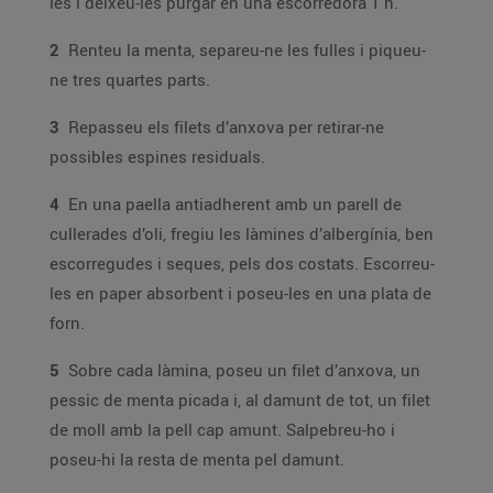
les i deixeu-les purgar en una escorredora 1 h.
2
Renteu la menta, separeu-ne les fulles i piqueu-
ne tres quartes parts.
3
Repasseu els filets d’anxova per retirar-ne
possibles espines residuals.
4
En una paella antiadherent amb un parell de
cullerades d’oli, fregiu les làmines d’albergínia, ben
escorregudes i seques, pels dos costats. Escorreu-
les en paper absorbent i poseu-les en una plata de
forn.
5
Sobre cada làmina, poseu un filet d’anxova, un
pessic de menta picada i, al damunt de tot, un filet
de moll amb la pell cap amunt. Salpebreu-ho i
poseu-hi la resta de menta pel damunt.