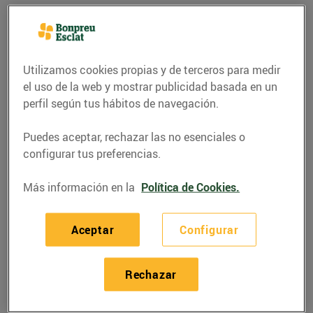
Utilizamos cookies propias y de terceros para medir
el uso de la web y mostrar publicidad basada en un
perfil según tus hábitos de navegación.
Puedes aceptar, rechazar las no esenciales o
configurar tus preferencias.
Más información en la
Política de Cookies.
ENERGÍA
Neix Bonpreu Esclat
Aceptar
Configurar
Energia
Rechazar
21/septiembre/2020