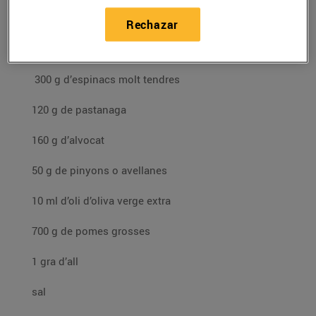
Rechazar
Per al pastís d’espinacs:
300 g d’espinacs molt tendres
120 g de pastanaga
160 g d’alvocat
50 g de pinyons o avellanes
10 ml d’oli d’oliva verge extra
700 g de pomes grosses
1 gra d’all
sal