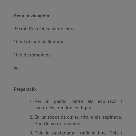
Per a la vinagreta:
50 ml d’oli d’oliva verge extra
10 ml de suc de llimona
10 g de remolatxa
sal
Preparació:
Per al pastís: renta els espinacs i
escorre'ls, treu-los les tiges.
En un robot de cuina, tritura els espinacs.
Posa'ls en un recipient.
Pela la pastanaga i ratlla-la fina. Pela i