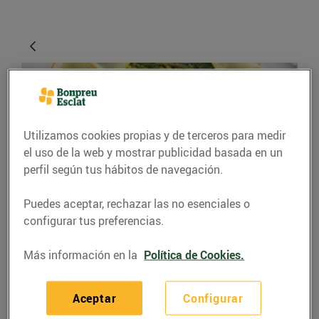
Utilizamos cookies propias y de terceros para medir
el uso de la web y mostrar publicidad basada en un
perfil según tus hábitos de navegación.
Puedes aceptar, rechazar las no esenciales o
RECETAS
configurar tus preferencias.
Pastís d'espinacs
Más información en la
Política de Cookies.
02/septiembre/2020
Aceptar
Configurar
Ingredients (6 persones):