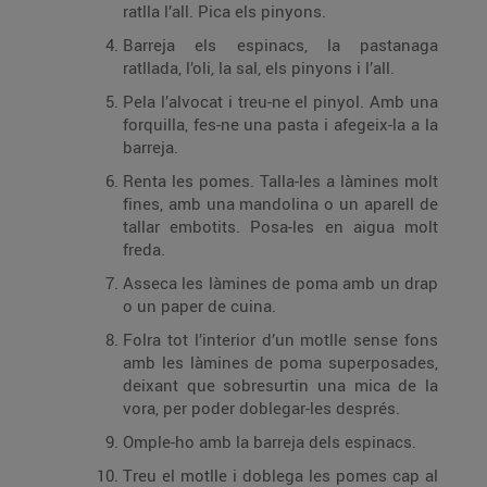
ratlla l’all. Pica els pinyons.
Barreja els espinacs, la pastanaga
ratllada, l’oli, la sal, els pinyons i l’all.
Pela l’alvocat i treu-ne el pinyol. Amb una
forquilla, fes-ne una pasta i afegeix-la a la
barreja.
Renta les pomes. Talla-les a làmines molt
fines, amb una mandolina o un aparell de
tallar embotits. Posa-les en aigua molt
freda.
Asseca les làmines de poma amb un drap
o un paper de cuina.
Folra tot l’interior d’un motlle sense fons
amb les làmines de poma superposades,
deixant que sobresurtin una mica de la
vora, per poder doblegar-les després.
Omple-ho amb la barreja dels espinacs.
Treu el motlle i doblega les pomes cap al