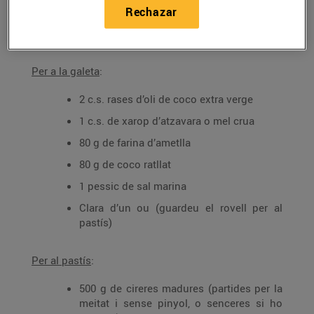
Rechazar
Ingredients per a 4 persones:
Per a la galeta
:
2 c.s. rases d’oli de coco extra verge
1 c.s. de xarop d’atzavara o mel crua
80 g de farina d’ametlla
80 g de coco ratllat
1 pessic de sal marina
Clara d’un ou (guardeu el rovell per al
pastís)
Per al pastís
:
500 g de cireres madures (partides per la
meitat i sense pinyol, o senceres si ho