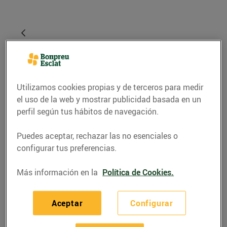
Utilizamos cookies propias y de terceros para medir
el uso de la web y mostrar publicidad basada en un
perfil según tus hábitos de navegación.
Puedes aceptar, rechazar las no esenciales o
RECETAS
configurar tus preferencias.
Pastís de cireres, coco i
Más información en la
Política de Cookies.
llimona amb base de
galeta de coco
Aceptar
Configurar
01/junio/2023