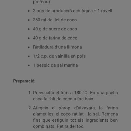
preferiu)
3 ous de producció ecològica + 1 rovell
350 ml de llet de coco
40 g de sucre de coco
40 g de farina de coco
Ratlladura d’una llimona
1/2 c.p. de vainilla en pols
1 pessic de sal marina
Preparació
:
Preescalfa el forn a 180 °C. En una paella
escalfa l’oli de coco a foc baix.
Afegeix el xarop d’atzavara, la farina
d’ametlles, el coco ratllat i la sal. Remena
fins que estiguin tot els ingredients ben
combinats. Retira del foc.