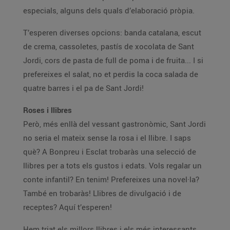
especials, alguns dels quals d’elaboració pròpia.
T’esperen diverses opcions: banda catalana, escut
de crema, cassoletes, pastís de xocolata de Sant
Jordi, cors de pasta de full de poma i de fruita... I si
prefereixes el salat, no et perdis la coca salada de
quatre barres i el pa de Sant Jordi!
Roses i llibres
Però, més enllà del vessant gastronòmic, Sant Jordi
no seria el mateix sense la rosa i el llibre. I saps
què? A Bonpreu i Esclat trobaràs una selecció de
llibres per a tots els gustos i edats. Vols regalar un
conte infantil? En tenim! Prefereixes una novel·la?
També en trobaràs! Llibres de divulgació i de
receptes? Aquí t’esperen!
Hem triat els millors llibres i els més interessants,