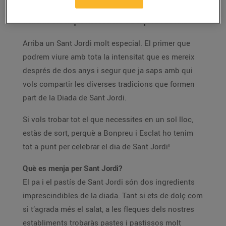
Pa, pastissos, llibres, roses… el dia dels enamorats
trobaràs tot el que necessites a Bonpreu i Esclat!
Arriba un Sant Jordi molt especial. El primer que
podrem viure amb tota la intensitat que es mereix
després de dos anys i segur que ja saps amb qui
vols compartir les diverses tradicions que formen
part de la Diada de Sant Jordi.
Si vols trobar tot el que necessites en un sol lloc,
estàs de sort, perquè a Bonpreu i Esclat ho tenim
tot a punt per celebrar el dia de Sant Jordi!
Què es menja per Sant Jordi?
El pa i el pastís de Sant Jordi són dos ingredients
imprescindibles de la diada. Tant si ets de dolç com
si t’agrada més el salat, a les fleques dels nostres
establiments trobaràs pastes i pastissos molt