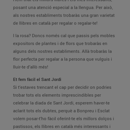
posant una atenció especial a la llengua. Per això,
als nostres establiments trobaràs una gran varietat
de llibres en català per regalar o regalar-te!
I la rosa? Doncs només cal que passis pels mobles
expositors de plantes i de flors que trobaràs en
alguns dels nostres establiments. Allà trobaràs la
flor perfecta per regalar a la persona que vulguis i
lluir-te d’allò més!
Et fem fàcil el Sant Jordi
Si t’estaves trencant el cap per decidir on podries
trobar tots els elements imprescindibles per
celebrar la diada de Sant Jordi, esperem haver-te
aclarit tots els dubtes, perquè a Bonpreu i Esclat
volem posar-t’ho fàcil oferint-te els millors dolços i
pastissos, els llibres en català més interessants i