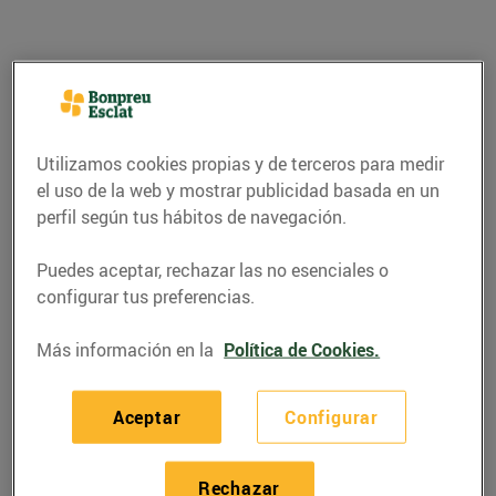
Utilizamos cookies propias y de terceros para medir
el uso de la web y mostrar publicidad basada en un
perfil según tus hábitos de navegación.
Puedes aceptar, rechazar las no esenciales o
configurar tus preferencias.
GASTRONOMÍA Y TRADICIONES
Más información en la
Política de Cookies.
Per Sant Jordi, tradició
i dolçor!
Aceptar
Configurar
13/abril/2022
Rechazar