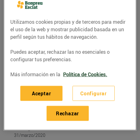
Utilizamos cookies propias y de terceros para medir
el uso de la web y mostrar publicidad basada en un
perfil según tus hábitos de navegación.
Puedes aceptar, rechazar las no esenciales o
configurar tus preferencias.
Más información en la
Política de Cookies.
RECETAS
Aceptar
Configurar
Recepta de pizza
artesana de productes
Rechazar
de proximitat
31/marzo/2020