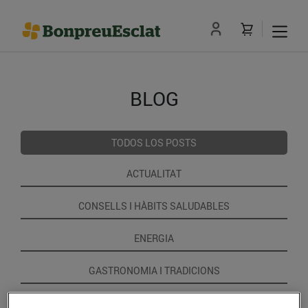
BLOG
TODOS LOS POSTS
ACTUALITAT
CONSELLS I HÀBITS SALUDABLES
ENERGIA
GASTRONOMIA I TRADICIONS
RECEPTES