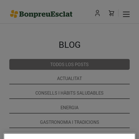
BLOG
TODOS LOS POSTS
ACTUALITAT
CONSELLS I HÀBITS SALUDABLES
ENERGIA
GASTRONOMIA I TRADICIONS
RECEPTES