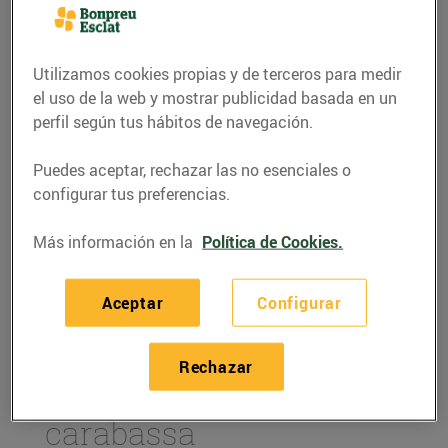
Utilizamos cookies propias y de terceros para medir
el uso de la web y mostrar publicidad basada en un
perfil según tus hábitos de navegación.
Puedes aceptar, rechazar las no esenciales o
configurar tus preferencias.
Más información en la
Política de Cookies.
RECETAS
Aceptar
Configurar
Recepta de sardines
marinades amb puré de
Rechazar
cigrons i pipes de
carabassa