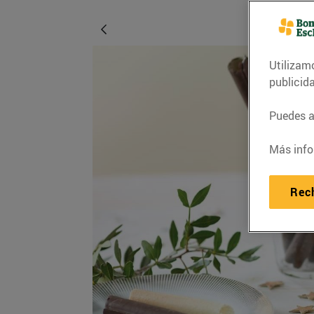
Utilizam
publicid
Puedes ac
Más info
Rec