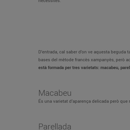
necessites.
D’entrada, cal saber d’on ve aquesta beguda ta
bases del mètode francès xampanyès, però ada
està formada per tres varietats: macabeu, parell
Macabeu
És una varietat d’aparença delicada però que r
Parellada