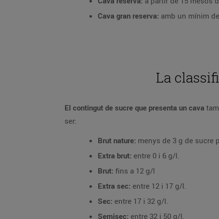
Cava reserva:
a partir de 15 mesos d
Cava gran reserva:
amb un mínim de 3
La classi
El contingut de sucre que presenta un cava
tamb
ser:
Brut nature:
menys de 3 g de sucre per
Extra brut:
entre 0 i 6 g/l.
Brut:
fins a 12 g/l
Extra sec:
entre 12 i 17 g/l.
Sec:
entre 17 i 32 g/l.
Semisec:
entre 32 i 50 g/l.