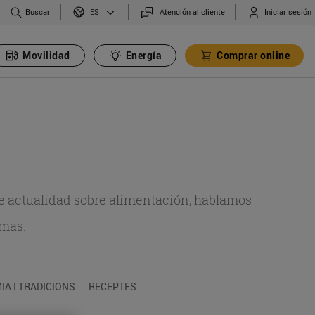
Buscar
Atención al cliente
Iniciar sesión
ES
Movilidad
Energía
Comprar online
de actualidad sobre alimentación, hablamos
emas.
A I TRADICIONS
RECEPTES