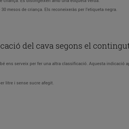
e criança. Es distingeixen amb una etiqueta verda.
0 mesos de criança. Els reconeixeràs per l’etiqueta negra.
ficació del cava segons el contingu
é ens serveix per fer una altra classificació. Aquesta indicació a
 litre i sense sucre afegit.