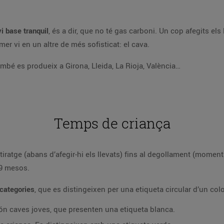
i base tranquil
, és a dir, que no té gas carboni. Un cop afegits el
er vi en un altre de més sofisticat: el cava.
ambé es produeix a Girona, Lleida, La Rioja, València…
Temps de criança
 tiratge (abans d’afegir-hi els llevats) fins al degollament (mome
 9 mesos.
 categories
, que es distingeixen per una etiqueta circular d’un co
ón caves joves, que presenten una etiqueta blanca.