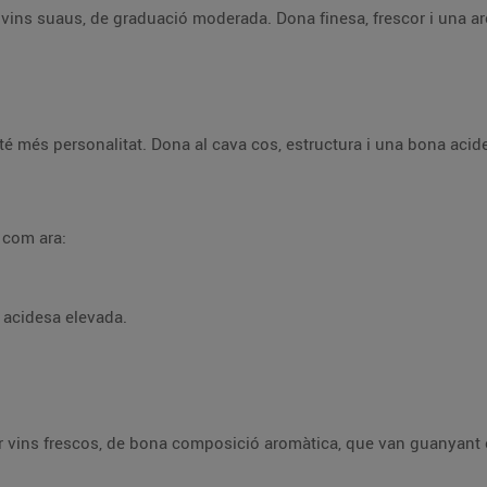
 vins suaus, de graduació moderada. Dona finesa, frescor i una aro
e té més personalitat. Dona al cava cos, estructura i una bona acid
, com ara:
 acidesa elevada.
rar vins frescos, de bona composició aromàtica, que van guanyant 