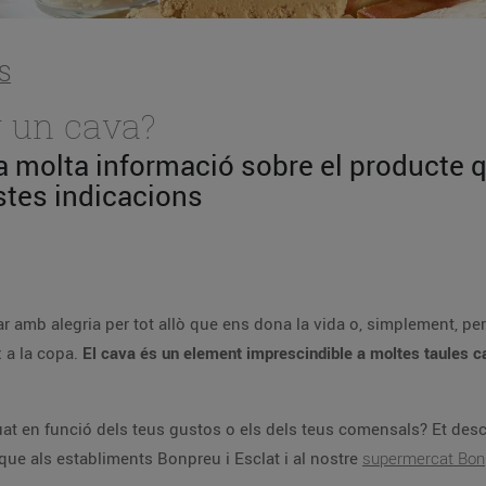
S
r un cava?
ta molta informació sobre el producte 
tes indicacions
ar amb alegria per tot allò que ens dona la vida o, simplement, per
x a la copa.
El cava és un element imprescindible a moltes taules c
uat en funció dels teus gustos o els dels teus comensals? Et des
ue als establiments Bonpreu i Esclat i al nostre
supermercat Bonp