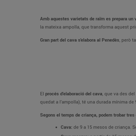
Amb aquestes varietats de raïm es prepara un v
la mateixa ampolla, que transforma aquest prim
Gran part del cava s'elabora al Penedès
, però t
El
procés d’elaboració del cava
, que va des del
quedat a l’ampolla), té una durada mínima de
Segons el temps de criança, podem trobar tres
Cava:
de 9 a 15 mesos de criança. S