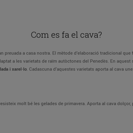
Com es fa el cava?
n preuada a casa nostra. El mètode d’elaboració tradicional que fa
ptat a les varietats de raïm autòctones del Penedès. En aquest s
ada i xarel·lo
. Cadascuna d’aquestes varietats aporta al cava un
esisteix molt bé les gelades de primavera. Aporta al cava dolçor,