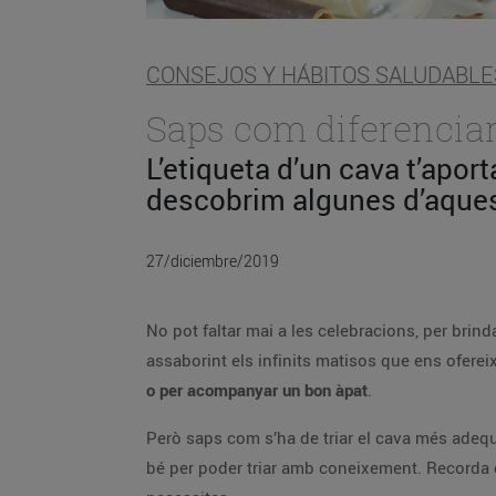
CONSEJOS Y HÁBITOS SALUDABLE
Saps com diferencia
L’etiqueta d’un cava t’apor
descobrim algunes d’aques
27/diciembre/2019
No pot faltar mai a les celebracions, per brind
assaborint els infinits matisos que ens oferei
o per acompanyar un bon àpat
.
Però saps com s’ha de triar el cava més adeq
bé per poder triar amb coneixement. Recorda q