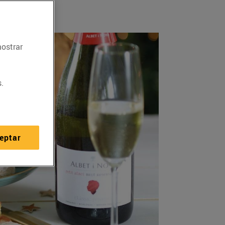
mostrar
.
eptar