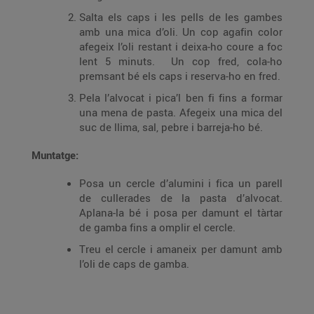
Salta els caps i les pells de les gambes
amb una mica d’oli. Un cop agafin color
afegeix l’oli restant i deixa-ho coure a foc
lent 5 minuts. Un cop fred, cola-ho
premsant bé els caps i reserva-ho en fred.
Pela l’alvocat i pica’l ben fi fins a formar
una mena de pasta. Afegeix una mica del
suc de llima, sal, pebre i barreja-ho bé.
Muntatge:
Posa un cercle d’alumini i fica un parell
de cullerades de la pasta d’alvocat.
Aplana-la bé i posa per damunt el tàrtar
de gamba fins a omplir el cercle.
Treu el cercle i amaneix per damunt amb
l’oli de caps de gamba.