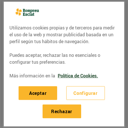
Utilizamos cookies propias y de terceros para medir
el uso de la web y mostrar publicidad basada en un
perfil según tus hábitos de navegación.
Puedes aceptar, rechazar las no esenciales o
configurar tus preferencias.
Más información en la
Política de Cookies.
RECETAS
Aceptar
Configurar
Tàrtar de gambes amb
alvocat, poma i iogurt
Rechazar
24/noviembre/2022