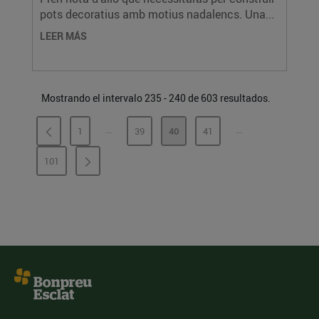
pots decoratius amb motius nadalencs. Una...
LEER MÁS
Mostrando el intervalo 235 - 240 de 603 resultados.
...
...
1
39
40
41
PÁGINAS INTERMEDIAS
PÁGINAS INTERME
PÁGINA
PÁGINA
PÁGINA
PÁGINA
101
PÁGINA