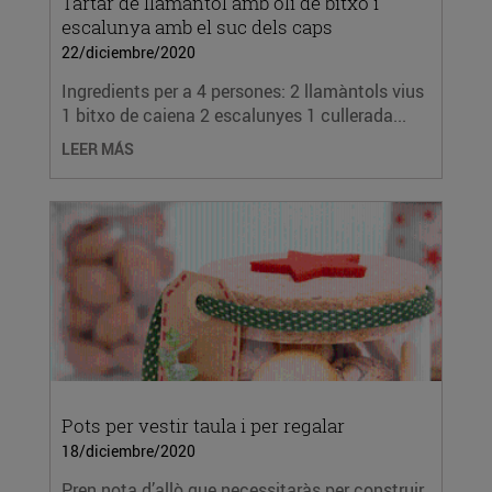
Tàrtar de llamàntol amb oli de bitxo i
escalunya amb el suc dels caps
22/diciembre/2020
Ingredients per a 4 persones: 2 llamàntols vius
1 bitxo de caiena 2 escalunyes 1 cullerada...
LEER MÁS
Pots per vestir taula i per regalar
18/diciembre/2020
Pren nota d’allò que necessitaràs per construir