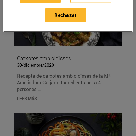
Rechazar
Carxofes amb cloïsses
30/diciembre/2020
Recepta de carxofes amb cloïsses de la Mª
Auxiliadora Guijarro Ingredients per a 4
persones:...
LEER MÁS