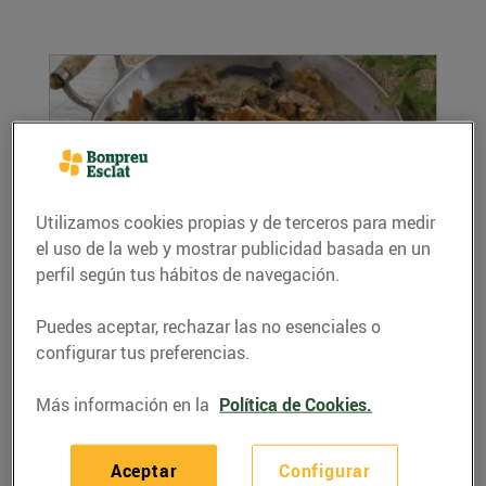
Utilizamos cookies propias y de terceros para medir
el uso de la web y mostrar publicidad basada en un
perfil según tus hábitos de navegación.
Fricandó amb bolets
08/enero/2021
Puedes aceptar, rechazar las no esenciales o
Ingredients per a 4 persones: 600 g de vedella a
configurar tus preferencias.
filets 250 g de bolets variats 3...
LEER MÁS
Más información en la
Política de Cookies.
Aceptar
Configurar