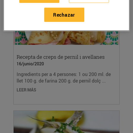
Rechazar
Recepta de creps de pernil i avellanes
16/junio/2020
Ingredients per a 4 persones: 1 ou 200 ml. de
llet 100 g. de farina 200 g. de pernil dolç ...
LEER MÁS