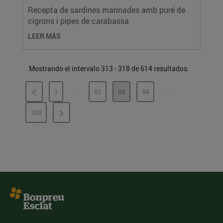
Recepta de sardines marinades amb puré de
cigrons i pipes de carabassa
LEER MÁS
Mostrando el intervalo 313 - 318 de 614 resultados.
...
...
1
52
53
54
PÁGINAS INTERMEDIAS
PÁGINAS INTERME
PÁGINA
PÁGINA
PÁGINA
PÁGINA
103
PÁGINA