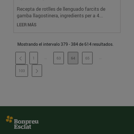
Recepta de rotlles de llenguado farcits de
gamba llagostinera, ingredients per a 4...
LEER MÁS
Mostrando el intervalo 379 - 384 de 614 resultados.
...
...
1
63
64
65
PÁGINAS INTERMEDIAS
PÁGINAS INTERME
PÁGINA
PÁGINA
PÁGINA
PÁGINA
103
PÁGINA