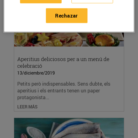
Rechazar
Aperitius deliciosos per a un menú de
celebració
13/diciembre/2019
Petits però indispensables. Sens dubte, els
aperitius i els entrants tenen un paper
protagonista...
LEER MÁS