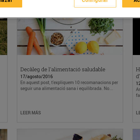
Decàleg de l'alimentació saludable
H
d
17/agosto/2016
En aquest post, t'expliquem 10 recomanacions per
1
seguir una alimentació sana i equilibrada. No...
An
fa
LEER MÁS
L