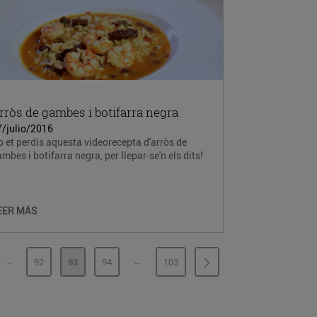
rròs de gambes i botifarra negra
7/julio/2016
 et perdis aquesta videorecepta d'arròs de
mbes i botifarra negra, per llepar-se'n els dits!
EER MÁS
...
...
92
93
94
103
PÁGINAS INTERMEDIAS
PÁGINAS INTERMEDIAS
INA
PÁGINA
PÁGINA
PÁGINA
PÁGINA