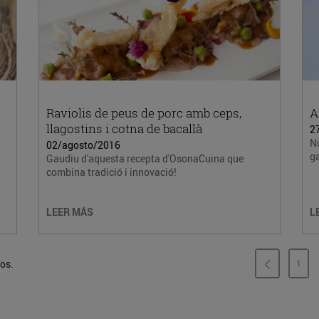
Raviolis de peus de porc amb ceps,
A
llagostins i cotna de bacallà
2
No
02/agosto/2016
ga
Gaudiu d'aquesta recepta d'OsonaCuina que
combina tradició i innovació!
LEER MÁS
L
dos.
1
PÁG