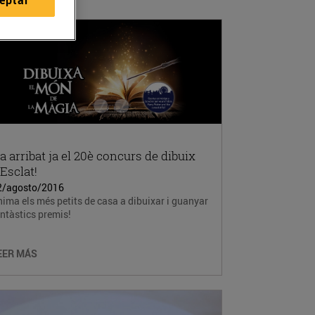
a arribat ja el 20è concurs de dibuix
’Esclat!
2/agosto/2016
ima els més petits de casa a dibuixar i guanyar
ntàstics premis!
EER MÁS