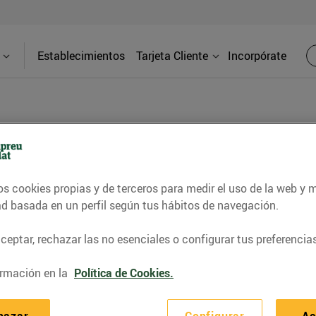
Establecimientos
Tarjeta Cliente
Incorpórate
BLOG
os cookies propias y de terceros para medir el uso de la web y 
contrar recetas, consejos nutricionales, información 
ad basada en un perfil según tus hábitos de navegación.
e gastronomía de nuestro territorio y muchos otros t
eptar, rechazar las no esenciales o configurar tus preferencias
rmación en la
Política de Cookies.
ITAT
CONSELLS I HÀBITS SALUDABLES
ENERGIA
GASTRONOMI
hazar
Configurar
Ac