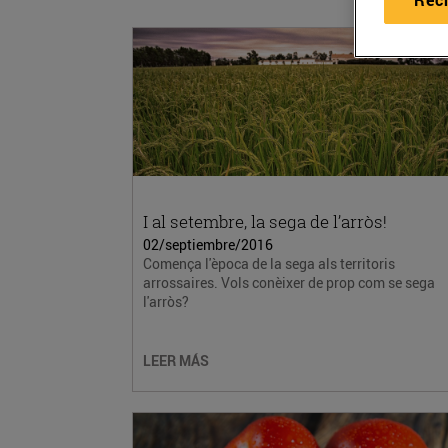
I al setembre, la sega de l’arròs!
02/septiembre/2016
Comença l'època de la sega als territoris
arrossaires. Vols conèixer de prop com se sega
l'arròs?
LEER MÁS