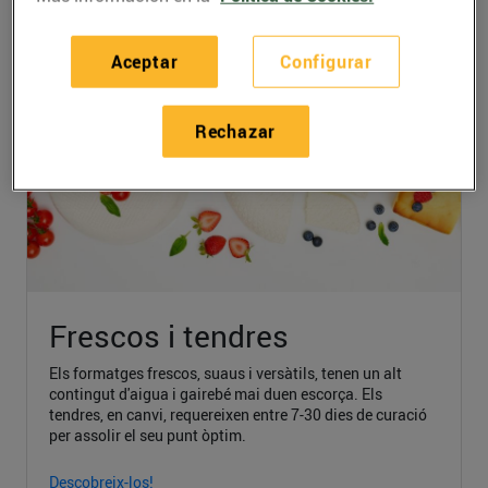
Aceptar
Configurar
Rechazar
Frescos i tendres
Els formatges frescos, suaus i versàtils, tenen un alt
contingut d'aigua i gairebé mai duen escorça. Els
tendres, en canvi, requereixen entre 7-30 dies de curació
per assolir el seu punt òptim.
Descobreix-los!