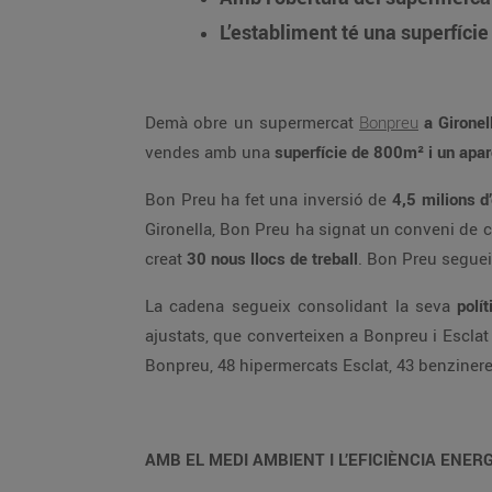
L’establiment té una superfíci
Demà obre un supermercat
Bonpreu
a Gironel
vendes amb una
superfície de 800m² i un apa
Bon Preu ha fet una inversió de
4,5 milions d
Gironella, Bon Preu ha signat un conveni de c
creat
30 nous llocs de treball
. Bon Preu seguei
La cadena segueix consolidant la seva
polít
ajustats, que converteixen a Bonpreu i Esclat
Bonpreu, 48 hipermercats Esclat, 43 benziner
AMB EL MEDI AMBIENT I L’EFICIÈNCIA ENER