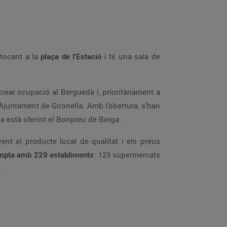
 tocant a la
plaça de l’Estació
i té una sala de
rear ocupació al Berguedà i, prioritàriament a
Ajuntament de Gironella. Amb l’obertura, s’han
ja està oferint el Bonpreu de Berga.
ent el producte local de qualitat i els preus
mpta amb 229 establiments
: 123 supermercats
.