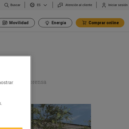
Buscar
Atención al cliente
Iniciar sesión
ES
Movilidad
Energía
Comprar online
a sección de prensa
mostrar
.