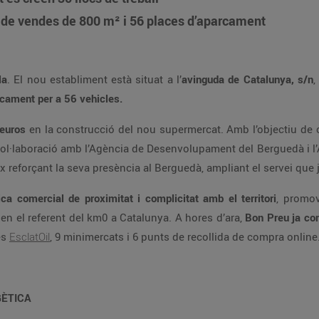
e de vendes de 800 m² i 56 places d’aparcament
la
. El nou establiment està situat a l’
avinguda de Catalunya, s/n
,
rcament per a 56 vehicles.
’euros
en la construcció del nou supermercat. Amb l’objectiu de c
ol·laboració amb l’Agència de Desenvolupament del Berguedà i l’
x reforçant la seva presència al Berguedà, ampliant el servei que 
ica comercial de proximitat i complicitat amb el territori
, promov
 en el referent del km0 a Catalunya. A hores d’ara,
Bon Preu ja co
es
EsclatOil
, 9 minimercats i 6 punts de recollida de compra online
GÈTICA