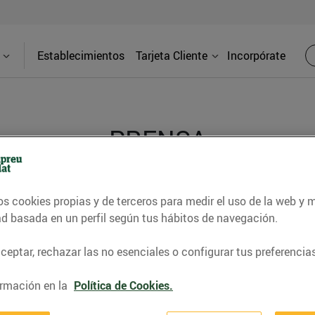
Establecimientos
Tarjeta Cliente
Incorpórate
PRENSA
d de los supermercados Bonpreu y Esclat a través de l
os cookies propias y de terceros para medir el uso de la web y 
ad basada en un perfil según tus hábitos de navegación.
eptar, rechazar las no esenciales o configurar tus preferencias
rmación en la
Política de Cookies.