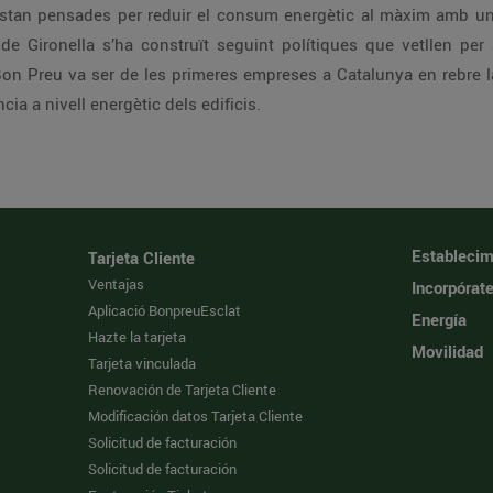
estan pensades per reduir el consum energètic al màxim amb u
 de Gironella s’ha construït seguint polítiques que vetllen p
on Preu va ser de les primeres empreses a Catalunya en rebre la 
ia a nivell energètic dels edificis.
Establecim
Tarjeta Cliente
Ventajas
Incorpórat
Aplicació BonpreuEsclat
Energía
Hazte la tarjeta
Movilidad
Tarjeta vinculada
Renovación de Tarjeta Cliente
Modificación datos Tarjeta Cliente
Solicitud de facturación
Solicitud de facturación