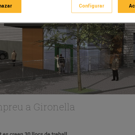
hazar
Configurar
Ac
preu a Gironella
es creen 30 llocs de treball