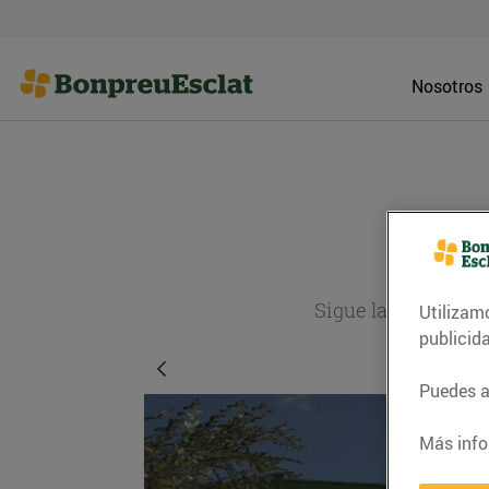
Nosotros
Sigue la actualida
Utilizam
publicid
Puedes ac
Más info