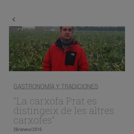
GASTRONOMÍA Y TRADICIONES
"La carxofa Prat es
distingeix de les altres
carxofes"
28/enero/2016