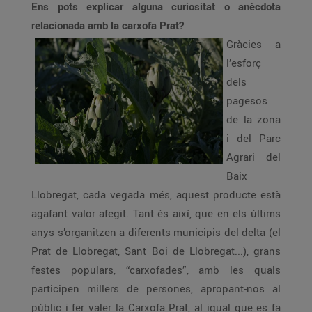
Ens pots explicar alguna curiositat o anècdota
relacionada amb la carxofa Prat?
Gràcies a
l’esforç
dels
pagesos
de la zona
i del Parc
Agrari del
Baix
Llobregat, cada vegada més, aquest producte està
agafant valor afegit. Tant és així, que en els últims
anys s’organitzen a diferents municipis del delta (el
Prat de Llobregat, Sant Boi de Llobregat...), grans
festes populars, “carxofades”, amb les quals
participen millers de persones, apropant-nos al
públic i fer valer la Carxofa Prat, al igual que es fa