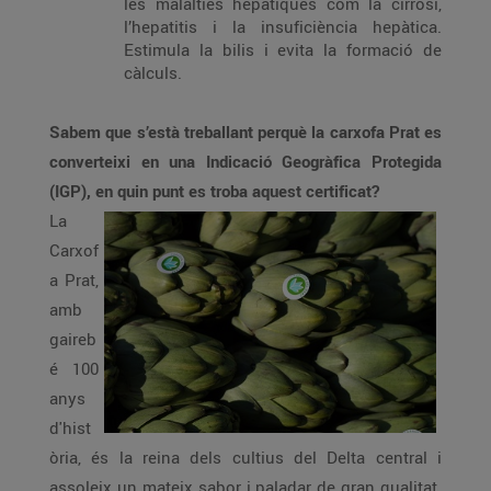
les malalties hepàtiques com la cirrosi,
l’hepatitis i la insuficiència hepàtica.
Estimula la bilis i evita la formació de
càlculs.
Sabem que s’està treballant perquè la carxofa Prat es
converteixi en una Indicació Geogràfica Protegida
(IGP), en quin punt es troba aquest certificat?
La
Carxof
a Prat,
amb
gaireb
é 100
anys
d'hist
òria, és la reina dels cultius del Delta central i
assoleix un mateix sabor i paladar de gran qualitat.