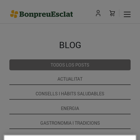
BLOG
TODOS LOS POSTS
ACTUALITAT
CONSELLS I HÀBITS SALUDABLES
ENERGIA
GASTRONOMIA I TRADICIONS
RECEPTES