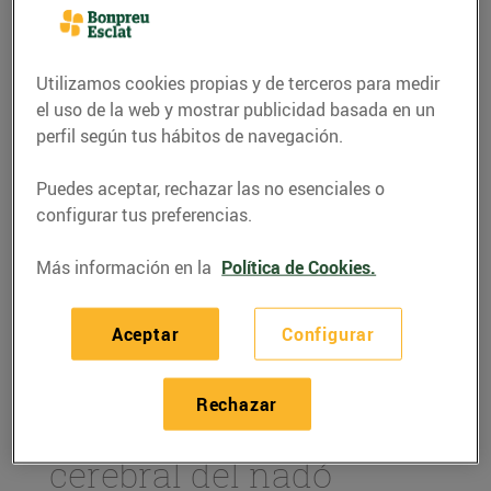
Utilizamos cookies propias y de terceros para medir
el uso de la web y mostrar publicidad basada en un
perfil según tus hábitos de navegación.
Puedes aceptar, rechazar las no esenciales o
configurar tus preferencias.
Más información en la
Política de Cookies.
CONSEJOS Y HÁBITOS SALUDABLES
Aceptar
Configurar
Consumir peix durant
l’embaràs beneficia el
Rechazar
desenvolupament
cerebral del nadó