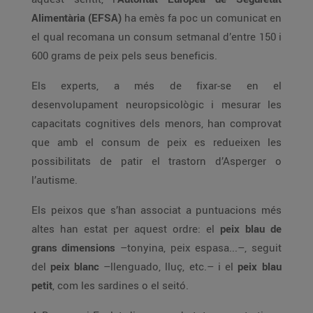
Alimentària (EFSA)
ha emès fa poc un comunicat en
el qual recomana un consum setmanal d’entre 150 i
600 grams de peix pels seus beneficis.
Els experts, a més de fixar-se en el
desenvolupament neuropsicològic i mesurar les
capacitats cognitives dels menors, han comprovat
que amb el consum de peix es redueixen les
possibilitats de patir el trastorn d’Asperger o
l’autisme.
Els peixos que s’han associat a puntuacions més
altes han estat per aquest ordre: el
peix blau de
grans dimensions
–tonyina, peix espasa...–, seguit
del
peix blanc
–llenguado, lluç, etc.– i el
peix blau
petit
, com les sardines o el seitó.