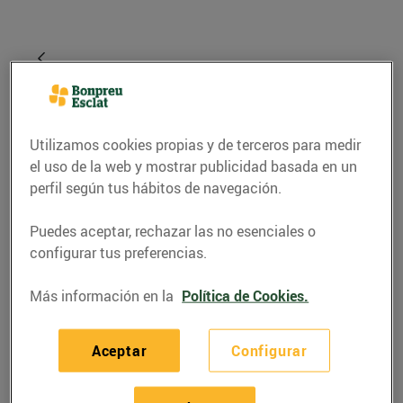
Utilizamos cookies propias y de terceros para medir
el uso de la web y mostrar publicidad basada en un
perfil según tus hábitos de navegación.
Puedes aceptar, rechazar las no esenciales o
configurar tus preferencias.
RECETAS
Tàrtar de maduixes i
Más información en la
Política de Cookies.
pèsols
Aceptar
Configurar
26/mayo/2020