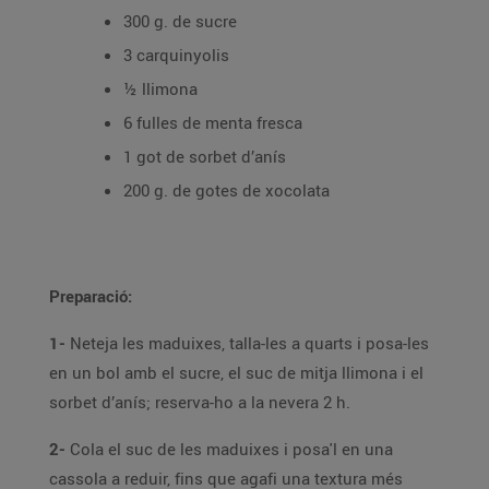
300 g. de sucre
3 carquinyolis
½ llimona
6 fulles de menta fresca
1 got de sorbet d’anís
200 g. de gotes de xocolata
Preparació:
1-
Neteja les maduixes, talla-les a quarts i posa-les
en un bol amb el sucre, el suc de mitja llimona i el
sorbet d’anís; reserva-ho a la nevera 2 h.
2-
Cola el suc de les maduixes i posa'l en una
cassola a reduir, fins que agafi una textura més