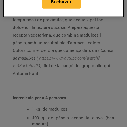
Rechazar
Si t'agraden les maduixes, aprofita aquests dies que
arriben a l'apogeu i gaudeix d'un producte de
temporada i de proximitat, que sedueix pel toc
dolcenc i la textura sucosa. Prepara aquesta
recepta vegetariana, que combina maduixes i
pèsols, amb un resultat ple d'aromes i colors.
Colors com el del dia que comença dins uns
Camps
de maduixes (
https://www.youtube.com/watch?
v=43of1rjhty0
),
títol de la cançó del grup mallorquí
Antònia Font.
Ingredients per a 4 persones:
1 kg. de maduixes
400 g. de pèsols sense la clova (ben
madurs)