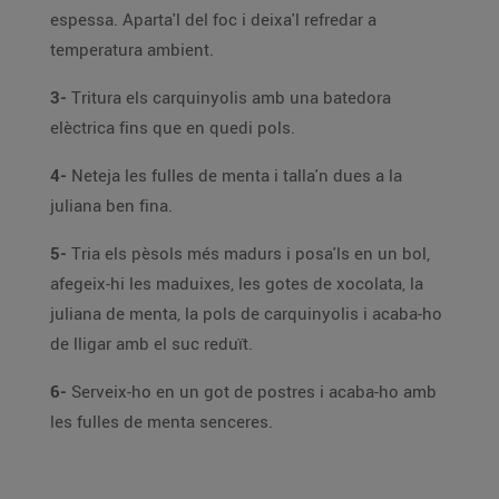
espessa. Aparta'l del foc i deixa'l refredar a
temperatura ambient.
3-
Tritura els carquinyolis amb una batedora
elèctrica fins que en quedi pols.
4-
Neteja les fulles de menta i talla'n dues a la
juliana ben fina.
5-
Tria els pèsols més madurs i posa'ls en un bol,
afegeix-hi les maduixes, les gotes de xocolata, la
juliana de menta, la pols de carquinyolis i acaba-ho
de lligar amb el suc reduït.
6-
Serveix-ho en un got de postres i acaba-ho amb
les fulles de menta senceres.