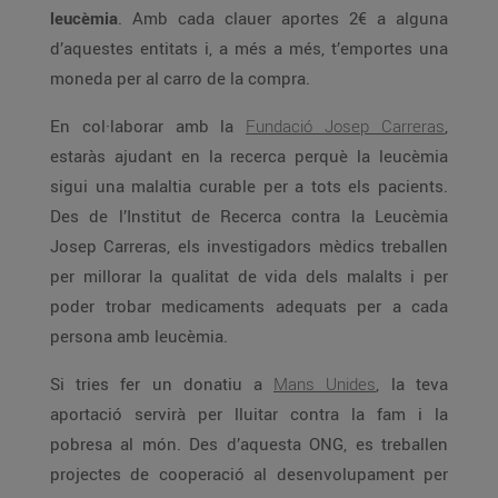
leucèmia
. Amb cada clauer aportes 2€ a alguna
d’aquestes entitats i, a més a més, t’emportes una
moneda per al carro de la compra.
En col·laborar amb la
Fundació Josep Carreras
,
estaràs ajudant en la recerca perquè la leucèmia
sigui una malaltia curable per a tots els pacients.
Des de l’Institut de Recerca contra la Leucèmia
Josep Carreras, els investigadors mèdics treballen
per millorar la qualitat de vida dels malalts i per
poder trobar medicaments adequats per a cada
persona amb leucèmia.
Si tries fer un donatiu a
Mans Unides
, la teva
aportació servirà per lluitar contra la fam i la
pobresa al món. Des d’aquesta ONG, es treballen
projectes de cooperació al desenvolupament per