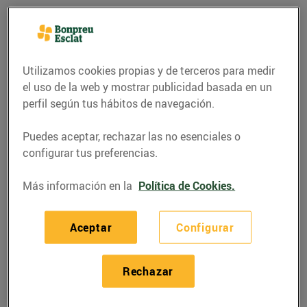
Utilizamos cookies propias y de terceros para medir
el uso de la web y mostrar publicidad basada en un
perfil según tus hábitos de navegación.
Puedes aceptar, rechazar las no esenciales o
configurar tus preferencias.
Más información en la
Política de Cookies.
ACTUALIDAD
Obre la porta a un món
Aceptar
Configurar
millor
Rechazar
10/enero/2017