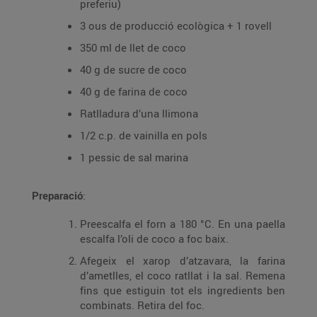
preferiu)
3 ous de producció ecològica + 1 rovell
350 ml de llet de coco
40 g de sucre de coco
40 g de farina de coco
Ratlladura d’una llimona
1/2 c.p. de vainilla en pols
1 pessic de sal marina
Preparació
:
Preescalfa el forn a 180 °C. En una paella
escalfa l’oli de coco a foc baix.
Afegeix el xarop d’atzavara, la farina
d’ametlles, el coco ratllat i la sal. Remena
fins que estiguin tot els ingredients ben
combinats. Retira del foc.