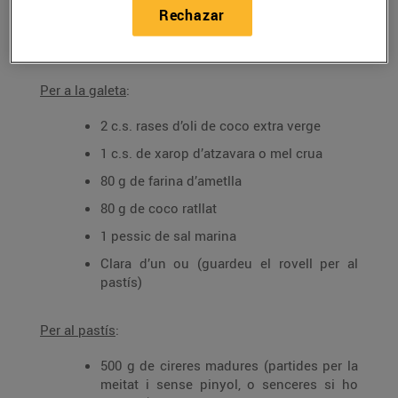
Rechazar
Ingredients per a 4 persones:
Per a la galeta
:
2 c.s. rases d’oli de coco extra verge
1 c.s. de xarop d’atzavara o mel crua
80 g de farina d’ametlla
80 g de coco ratllat
1 pessic de sal marina
Clara d’un ou (guardeu el rovell per al
pastís)
Per al pastís
:
500 g de cireres madures (partides per la
meitat i sense pinyol, o senceres si ho