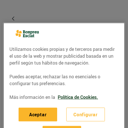
Utilizamos cookies propias y de terceros para medir
el uso de la web y mostrar publicidad basada en un
perfil según tus hábitos de navegación.
Puedes aceptar, rechazar las no esenciales o
RECETAS
configurar tus preferencias.
Pastís de cireres, coco i
Más información en la
Política de Cookies.
llimona amb base de
galeta de coco
Aceptar
Configurar
01/junio/2023