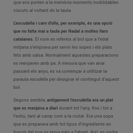
que ens porten a la memòria moments inoblidables
viscuts al voltant de la taula.
L’escudella i carn d’olla, per exemple, és una opció
que no falta mai a taula per Nadal a moltes llars
catalanes.
El nom es refereix al bol que a l’edat
mitjana s’emprava per servir les sopes i els plats
fets amb salsa. Normalment aquestes preparacions
es menjaven amb pa. A mesura que van anar
passant els anys, es va començar a utilitzar la
paraula
escudella
per designar el contingut d’aquest
bol.
Segons sembla,
antigament l’escudella era un plat
que es menjava a diari
durant tot l’any, fins i tot a
l’estiu, tant al camp com a la ciutat. Era una sopa
que es preparava amb tot tipus d’ingredients en
funció del que es tenia més a l’abast. Així, es podia