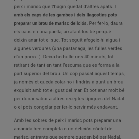
peix i marisc que t’hagin quedat d’altres àpats.
I
amb els caps de les gambes i dels llagostins pots
preparar un brou de marisc deliciós.
Per fer-lo, daura
els caps en una paella, aixafant-los bé perquè
deixin anar tot el suc. Tot seguit afegeix-hi aigua i
algunes verdures (una pastanaga, les fulles verdes
d’un porro…). Deixa-ho bullir uns 40 minuts, tot
retirant de tant en tant l’escuma que es forma a la
part superior del brou. Un cop passat aquest temps,
ja només et queda colar-ho i tindràs a punt un brou
exquisit amb tot el gust del mar. Et pot anar molt bé
per donar sabor a altres receptes típiques del Nadal
o el pots congelar per fer-lo servir més endavant.
Amb les sobres de peix i marisc pots preparar una
amanida ben completa o un deliciós còctel de
marisc, entrants que sempre queden bé per Nadal.