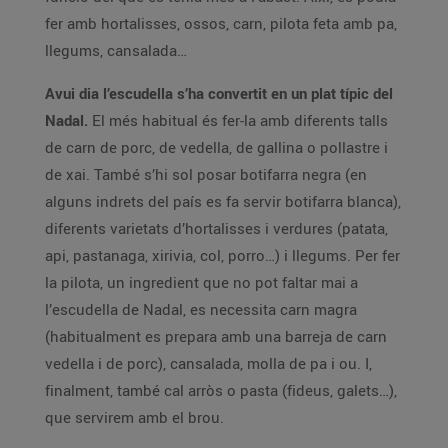
fer amb hortalisses, ossos, carn, pilota feta amb pa,
llegums, cansalada…
Avui dia l’escudella s’ha convertit en un plat típic del
Nadal.
El més habitual és fer-la amb diferents talls
de carn de porc, de vedella, de gallina o pollastre i
de xai. També s’hi sol posar botifarra negra (en
alguns indrets del país es fa servir botifarra blanca),
diferents varietats d’hortalisses i verdures (patata,
api, pastanaga, xirivia, col, porro…) i llegums. Per fer
la pilota, un ingredient que no pot faltar mai a
l’escudella de Nadal, es necessita carn magra
(habitualment es prepara amb una barreja de carn
vedella i de porc), cansalada, molla de pa i ou. I,
finalment, també cal arròs o pasta (fideus, galets…),
que servirem amb el brou.