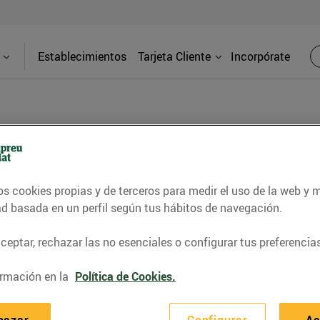
Establecimientos
Tarjeta Cliente
Incorpórate
BLOG
os cookies propias y de terceros para medir el uso de la web y 
contrar recetas, consejos nutricionales, información 
ad basada en un perfil según tus hábitos de navegación.
e gastronomía de nuestro territorio y muchos otros t
eptar, rechazar las no esenciales o configurar tus preferencias
rmación en la
Política de Cookies.
ITAT
CONSELLS I HÀBITS SALUDABLES
ENERGIA
GASTRONOMI
hazar
Configurar
Ac