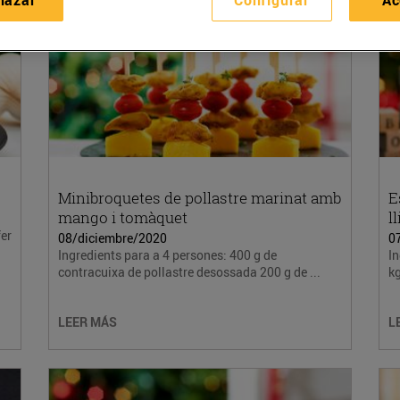
Minibroquetes de pollastre marinat amb
E
mango i tomàquet
l
fer
08/diciembre/2020
0
Ingredients para a 4 persones: 400 g de
In
contracuixa de pollastre desossada 200 g de ...
kg
LEER MÁS
L