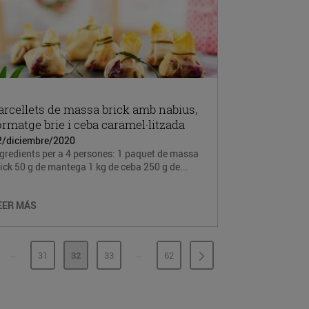
arcellets de massa brick amb nabius,
ormatge brie i ceba caramel·litzada
2/diciembre/2020
gredients per a 4 persones: 1 paquet de massa
ick 50 g de mantega 1 kg de ceba 250 g de...
EER MÁS
...
...
31
32
33
62
PÁGINAS INTERMEDIAS
PÁGINAS INTERMEDIAS
GINA
PÁGINA
PÁGINA
PÁGINA
PÁGINA