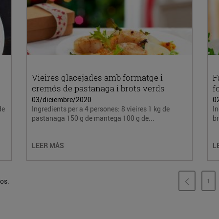
Vieires glacejades amb formatge i
F
cremós de pastanaga i brots verds
f
03/diciembre/2020
0
de
Ingredients per a 4 persones: 8 vieires 1 kg de
In
pastanaga 150 g de mantega 100 g de...
br
LEER MÁS
L
dos.
1
PÁ