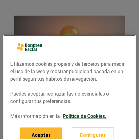
Utilizamos cookies propias y de terceros para medir
el uso de la web y mostrar publicidad basada en un
perfil según tus hábitos de navegación.
6 consells per estalviar en la teva factura
elèctrica
15/enero/2026
Puedes aceptar, rechazar las no esenciales o
configurar tus preferencias.
Amb petits gestos i eines digitals pots
optimitzar el teu consum i reduir la despesa
Más información en la
Política de Cookies.
mensual....
LEER MÁS
Aceptar
Configurar