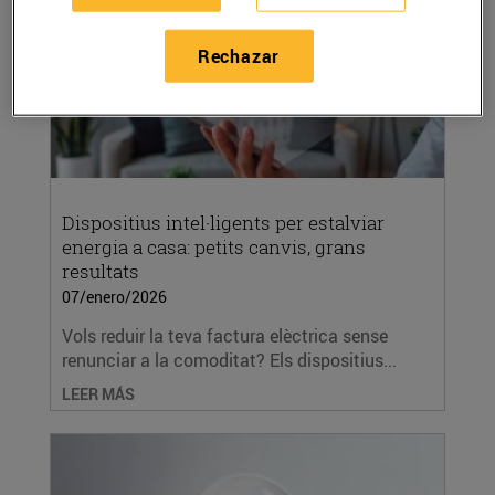
Rechazar
Dispositius intel·ligents per estalviar
energia a casa: petits canvis, grans
resultats
07/enero/2026
Vols reduir la teva factura elèctrica sense
renunciar a la comoditat? Els dispositius...
LEER MÁS