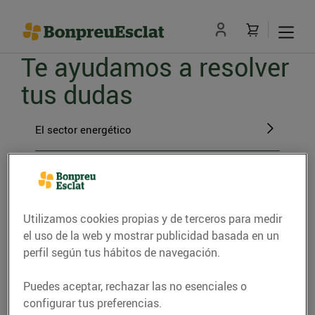
Te ayudamos a resolver
tus dudas
El sector energético
El paso a BonpreuEsclat Energia
Gestiones con BonpreuEsclat Energia
Utilizamos cookies propias y de terceros para medir
el uso de la web y mostrar publicidad basada en un
perfil según tus hábitos de navegación.
La energía verde
Puedes aceptar, rechazar las no esenciales o
configurar tus preferencias.