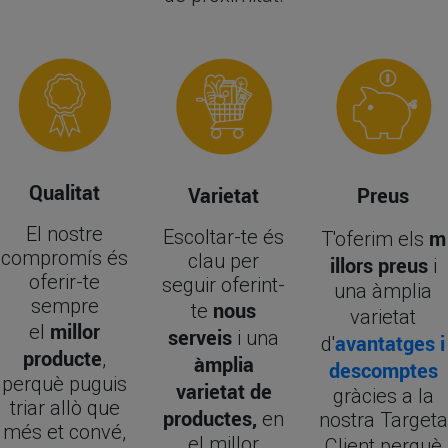
Qualitat
Varietat
Preus
El nostre
Escoltar-te és
m
T'oferim els
compromís és
clau per
illors preus
i
oferir-te
seguir oferint-
una àmplia
sempre
nous
te
varietat
millor
el
serveis
i una
avantatges i
d'
producte
,
àmplia
descomptes
perquè puguis
varietat de
gràcies a la
triar allò que
productes,
en
nostra Targeta
més et convé,
el millor
Client
perquè