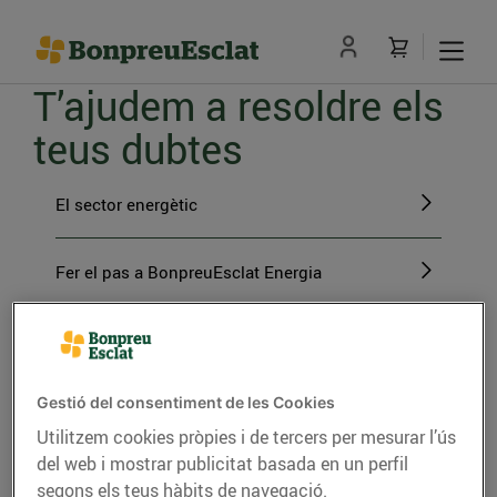
T’ajudem a resoldre els
teus dubtes
El sector energètic
Fer el pas a BonpreuEsclat Energia
Gestions amb BonpreuEsclat Energia
Gestió del consentiment de les Cookies
L'energia verda
Utilitzem cookies pròpies i de tercers per mesurar l’ús
del web i mostrar publicitat basada en un perfil
segons els teus hàbits de navegació.