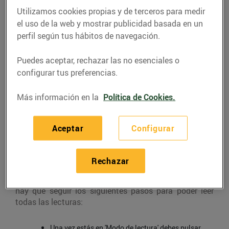
< Volver a FAQS
Utilizamos cookies propias y de terceros para medir
el uso de la web y mostrar publicidad basada en un
¿Cómo puedo leer todas las
perfil según tus hábitos de navegación.
lecturas de mi contador?
¿Cómo funciona el contador?
Puedes aceptar, rechazar las no esenciales o
configurar tus preferencias.
Normalmente, los contadores alternan la información
de tus consumos de forma automática mostrando
Más información en la
Política de Cookies.
cada período, pero siempre puedes pulsar el botón del
contador para cambiar las lecturas de forma manual.
Aceptar
Configurar
¡Te lo explicamos!
Si pulsas de forma sostenida unos segundos el botón
Rechazar
del contador (suele situarse justo al lado de la
pantalla) te aparecerá el
'Modo de lectura'
, después
hay que seguir los siguientes pasos para poder leer
todas las lecturas:
Una vez estás en 'Modo de lectura' debes pulsar