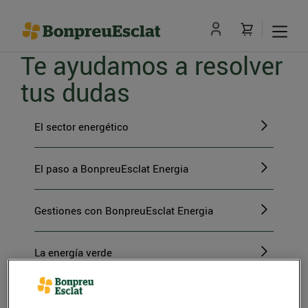
Te ayudamos a resolver
tus dudas
El sector energético
El paso a BonpreuEsclat Energia
Gestiones con BonpreuEsclat Energia
La energía verde