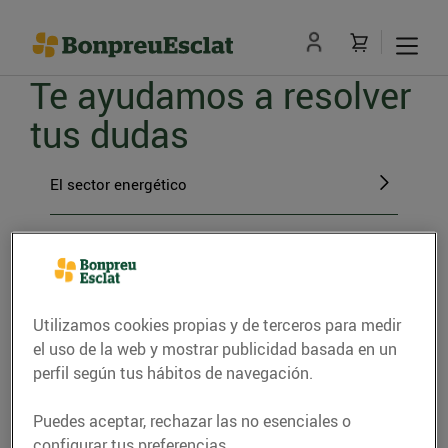
Te ayudamos a resolver
tus dudas
El sector energético
El paso a BonpreuEsclat Energia
Gestiones con BonpreuEsclat Energia
Utilizamos cookies propias y de terceros para medir
el uso de la web y mostrar publicidad basada en un
La energía verde
perfil según tus hábitos de navegación.
Puedes aceptar, rechazar las no esenciales o
configurar tus preferencias.