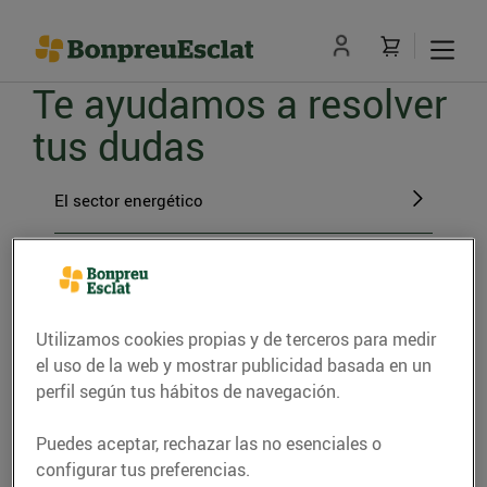
Te ayudamos a resolver
tus dudas
El sector energético
El paso a BonpreuEsclat Energia
Gestiones con BonpreuEsclat Energia
Utilizamos cookies propias y de terceros para medir
el uso de la web y mostrar publicidad basada en un
perfil según tus hábitos de navegación.
La energía verde
Puedes aceptar, rechazar las no esenciales o
configurar tus preferencias.